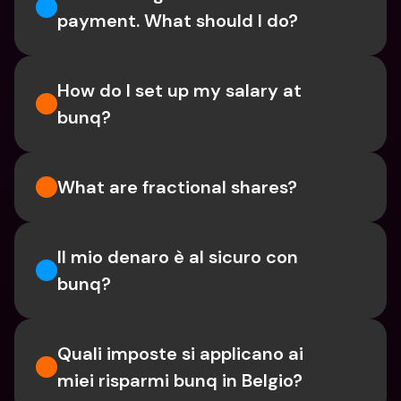
payment. What should I do? 
How do I set up my salary at 
bunq?
What are fractional shares?
Il mio denaro è al sicuro con 
bunq?
Quali imposte si applicano ai 
miei risparmi bunq in Belgio?