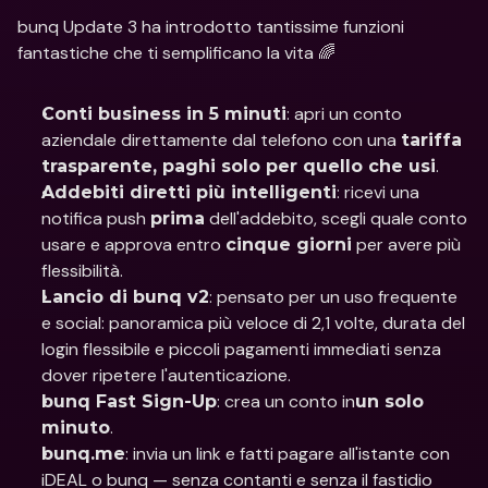
bunq Update 3 ha introdotto tantissime funzioni 
fantastiche che ti semplificano la vita 🌈
: apri un conto 
Conti business in 5 minuti
aziendale direttamente dal telefono con una 
tariffa 
.
trasparente, paghi solo per quello che usi
: ricevi una 
Addebiti diretti più intelligenti
notifica push 
 dell'addebito, scegli quale conto 
prima
usare e approva entro 
 per avere più 
cinque giorni
flessibilità.
: pensato per un uso frequente 
Lancio di bunq v2
e social: panoramica più veloce di 2,1 volte, durata del 
login flessibile e piccoli pagamenti immediati senza 
dover ripetere l'autenticazione.
: crea un conto in
bunq Fast Sign-Up
un solo 
.
minuto
: invia un link e fatti pagare all'istante con 
bunq.me
iDEAL o bunq — senza contanti e senza il fastidio 