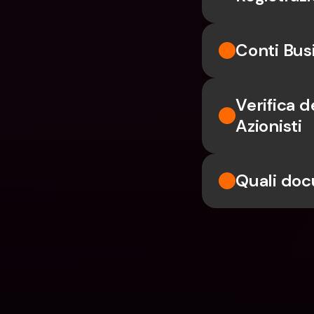
Conti Bus
Verifica d
Azionisti
Quali doc