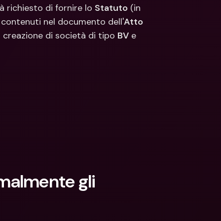
ti Bancari internazionali e 
Conti Bancari internazionali e 
 richiesto di fornire lo 
Statuto
 (in 
ute estere
Valute estere
 contenuti nel documento dell'
Atto 
creazione di società di tipo 
BV
 e 
almente gli 