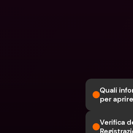
Quali inf
per aprir
Verifica d
Registrazi