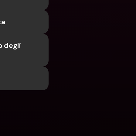
ta
 degli 