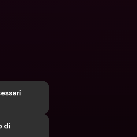
essari 
 di 