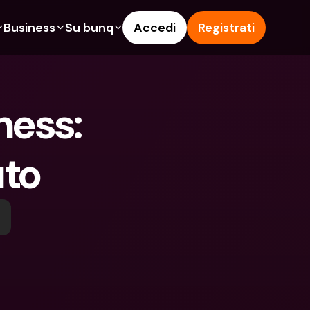
Business
Su bunq
Accedi
Registrati
o
ionalità
Funzionalità
Aiuto & Supporto
get
Conto di Risparmio
Help Center
ess: 
ità
te di Credito
Carte di Credito
Blog
pto
Valute estere e IBAN Esteri
Segnala un problema
uto
n noi
ti Cointestati
Prelievi e depositi ATM
Contattaci
amenti
Tap to Pay
Documenti legali
ita un Amico
Offerte bunq
Depositi a Termine
to di Risparmio
Pagamento bollette
Conti Bancari internazionali e 
Valute estere
ositi a Termine
Depositi a Termine
oni
Gestione delle spese
lievi e depositi ATM
Integrazioni