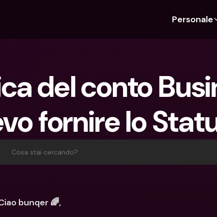
Personale
Scopri bunq
Scopri bunq
Chi siam
Funz
Per studenti
bunq Business
Chi Siamo
Bud
ica del conto Busin
Per expat
Per freelancer
Sostenibil
Car
Per coppie
Per PMI
Stampa
Cri
vo fornire lo Stat
Piani
Per genitori
Lavora co
Con
Piani
bunq Free
Pag
bunq Free
bunq Core
Inv
Cosa stai cercando?
bunq Core
bunq Pro
Con
bunq Pro
bunq Elite
Dep
bunq Elite
Confronta i piani
Azi
Ciao bunqer 🌈,
Confronta i piani
Pre