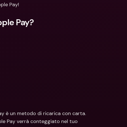
ti Bancari internazionali e 
Conti Bancari internazionali e 
pple Pay!
ute estere
Valute estere
pple Pay?
 è un metodo di ricarica con carta. 
le Pay verrà conteggiato nel tuo 