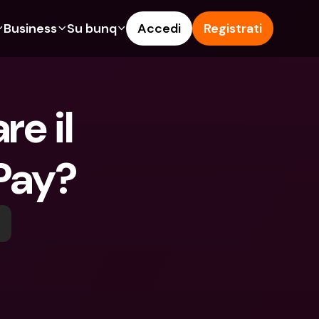
Business
Su bunq
Accedi
Registrati
o
ionalità
Funzionalità
Aiuto & Supporto
get
Conto di Risparmio
Help Center
e il 
ità
te di Credito
Carte di Credito
Blog
pto
Valute estere e IBAN Esteri
Segnala un problema
Pay?
n noi
ti Cointestati
Prelievi e depositi ATM
Contattaci
amenti
Tap to Pay
Documenti legali
ita un Amico
Offerte bunq
Depositi a Termine
to di Risparmio
Pagamento bollette
Conti Bancari internazionali e 
Valute estere
ositi a Termine
Depositi a Termine
oni
Gestione delle spese
lievi e depositi ATM
Integrazioni