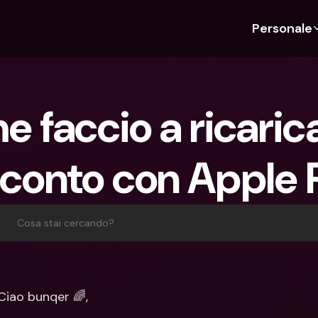
Personale
Scopri bunq
Scopri bunq
Chi siam
Funz
Per studenti
bunq Business
Chi Siamo
Bud
 faccio a ricaricar
Per expat
Per freelancer
Sostenibil
Car
Per coppie
Per PMI
Stampa
Cri
 conto con Apple 
Piani
Per genitori
Lavora co
Con
Piani
bunq Free
Pag
bunq Free
bunq Core
Inv
Cosa stai cercando?
bunq Core
bunq Pro
Con
bunq Pro
bunq Elite
Dep
bunq Elite
Confronta i piani
Azi
Ciao bunqer 🌈,
Confronta i piani
Pre