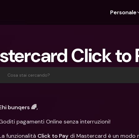
Personale
Scopri bunq
Scopri bunq
Chi siam
Funz
Per studenti
bunq Business
Chi Siamo
Bud
tercard Click to
Per expat
Per freelancer
Sostenibil
Car
Per coppie
Per PMI
Stampa
Cri
Piani
Per genitori
Lavora co
Con
Cosa stai cercando?
Piani
bunq Free
Pag
bunq Free
bunq Core
Inv
bunq Core
bunq Pro
Con
Ehi bunqers 🌈,
bunq Pro
bunq Elite
Dep
Goditi pagamenti Online senza interruzioni!
bunq Elite
Confronta i piani
Azi
Confronta i piani
Pre
La funzionalità 
Click to Pay
 di Mastercard è un modo r