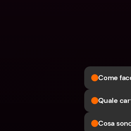
Come facc
Quale cart
Cosa sono