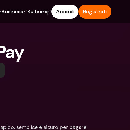
Business
Su bunq
Accedi
Registrati
o
ionalità
Funzionalità
Aiuto & Supporto
get
Conto di Risparmio
Help Center
 Pay
ità
te di Credito
Carte di Credito
Blog
pto
Valute estere e IBAN Esteri
Segnala un problema
n noi
ti Cointestati
Prelievi e depositi ATM
Contattaci
amenti
Tap to Pay
Documenti legali
ita un Amico
Offerte bunq
Depositi a Termine
to di Risparmio
Pagamento bollette
Conti Bancari internazionali e 
Valute estere
ositi a Termine
Depositi a Termine
oni
Gestione delle spese
lievi e depositi ATM
Integrazioni
apido, semplice e sicuro per pagare 