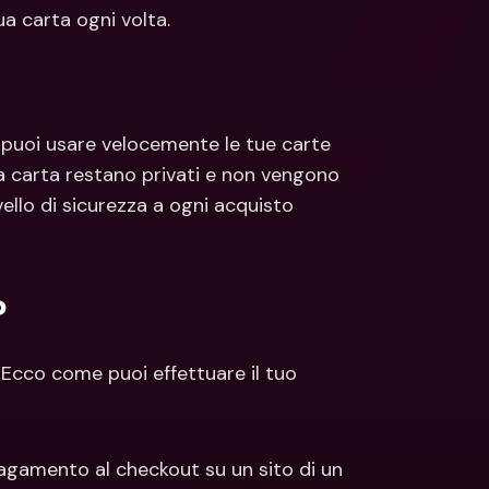
ti Bancari internazionali e 
Conti Bancari internazionali e 
a carta ogni volta.
ute estere
Valute estere
, puoi usare velocemente le tue carte 
ua carta restano privati e non vengono 
ello di sicurezza a ogni acquisto 
?
Ecco come puoi effettuare il tuo 
gamento al checkout su un sito di un 