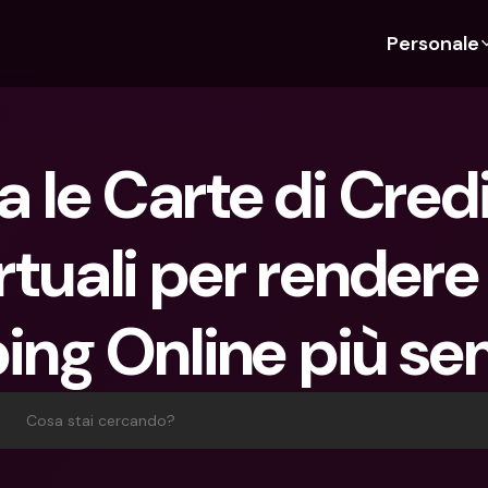
Personale
Scopri bunq
Scopri bunq
Chi siam
Funz
Per studenti
bunq Business
Chi Siamo
Bud
a le Carte di Credi
Per expat
Per freelancer
Sostenibil
Car
Per coppie
Per PMI
Stampa
Cri
rtuali per rendere 
Piani
Per genitori
Lavora co
Con
Piani
bunq Free
Pag
ing Online più se
bunq Free
bunq Core
Inv
bunq Core
bunq Pro
Con
bunq Pro
bunq Elite
Dep
Cosa stai cercando?
bunq Elite
Confronta i piani
Azi
Confronta i piani
Pre