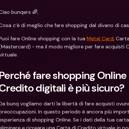
Con
Val
Ciao bunqers 🌈,
Cosa c’è di meglio che fare shopping dal divano di ca
Puoi fare Online shopping con la tua 
Metal Card
, Cart
(Mastercard) - ma il modo migliore per fare acquisti O
virtuale.
Perché fare shopping Online c
Credito digitali è più sicuro?
Da bunq vogliamo darti la libertà di fare acquisti ovun
preoccupazioni. In questo periodo è ancora più import
esperienza di shopping Online. Se i dati della tua car
eliminare e ricreare una Carta di Credito virtuale in po