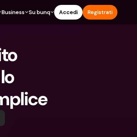
Business
Su bunq
Accedi
Registrati
o
ionalità
Funzionalità
Aiuto & Supporto
get
Conto di Risparmio
Help Center
to 
ità
te di Credito
Carte di Credito
Blog
pto
Valute estere e IBAN Esteri
Segnala un problema
lo 
n noi
ti Cointestati
Prelievi e depositi ATM
Contattaci
amenti
Tap to Pay
Documenti legali
mplice
ita un Amico
Offerte bunq
Depositi a Termine
to di Risparmio
Pagamento bollette
Conti Bancari internazionali e 
Valute estere
ositi a Termine
Depositi a Termine
oni
Gestione delle spese
lievi e depositi ATM
Integrazioni