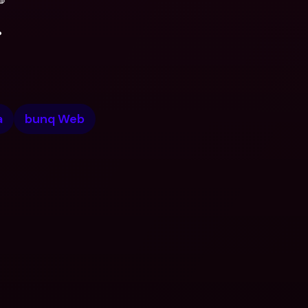
.
a
bunq Web