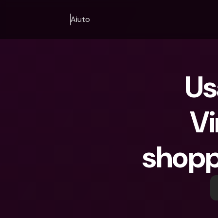
Aiuto
Us
Vi
shopp