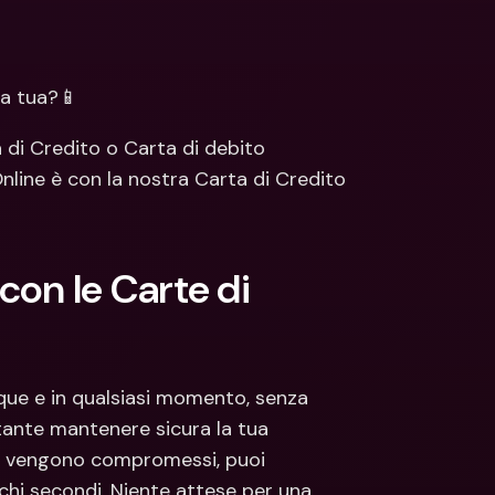
ti Bancari internazionali e 
Conti Bancari internazionali e 
ute estere
Valute estere
sa tua?📱
a di Credito o Carta di debito 
nline è con la nostra Carta di Credito 
on le Carte di 
que e in qualsiasi momento, senza 
ante mantenere sicura la tua 
ta vengono compromessi, puoi 
chi secondi. Niente attese per una 