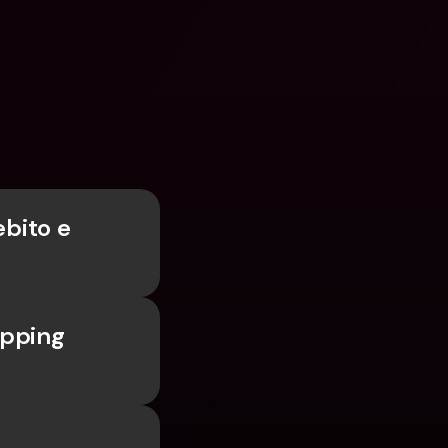
bito e 
pping 