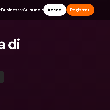
Business
Su bunq
Accedi
Registrati
o
ionalità
Funzionalità
Aiuto & Supporto
get
Conto di Risparmio
Help Center
 di 
ità
te di Credito
Carte di Credito
Blog
pto
Valute estere e IBAN Esteri
Segnala un problema
n noi
ti Cointestati
Prelievi e depositi ATM
Contattaci
amenti
Tap to Pay
Documenti legali
ita un Amico
Offerte bunq
Depositi a Termine
to di Risparmio
Pagamento bollette
Conti Bancari internazionali e 
Valute estere
ositi a Termine
Depositi a Termine
oni
Gestione delle spese
lievi e depositi ATM
Integrazioni