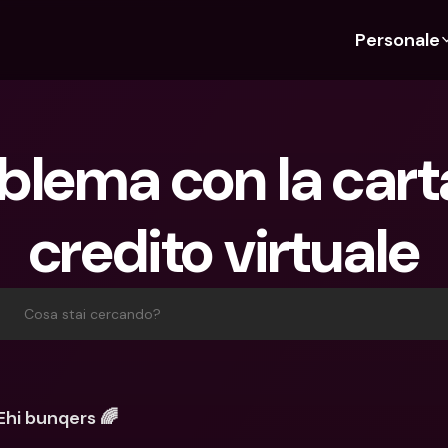
Personale
Scopri bunq
Scopri bunq
Chi siam
Funz
Per studenti
bunq Business
Chi Siamo
Bud
blema con la carta
Per expat
Per freelancer
Sostenibil
Car
Per coppie
Per PMI
Stampa
Cri
credito virtuale
Piani
Per genitori
Lavora co
Con
Piani
bunq Free
Pag
bunq Free
bunq Core
Inv
Cosa stai cercando?
bunq Core
bunq Pro
Con
bunq Pro
bunq Elite
Dep
bunq Elite
Confronta i piani
Azi
Ehi bunqers 🌈
Confronta i piani
Pre