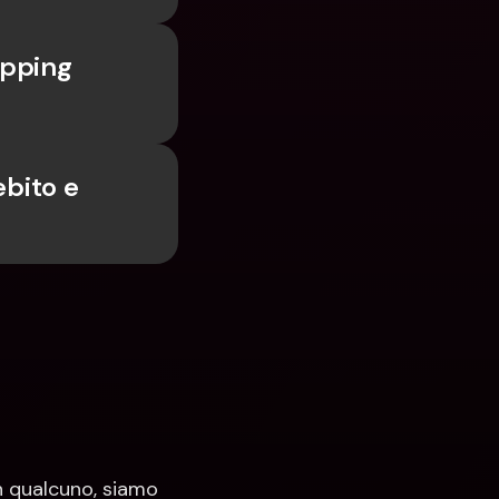
pping 
bito e 
 qualcuno, siamo 