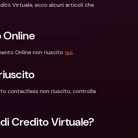
ti Bancari internazionali e 
Conti Bancari internazionali e 
ito Virtuale, ecco alcuni articoli che 
ute estere
Valute estere
 Online
amento Online non riuscito 
qui
.
iuscito
Per capire quale possa essere il motivo di un pagamento contactless non riuscito, controlla 
di Credito Virtuale?