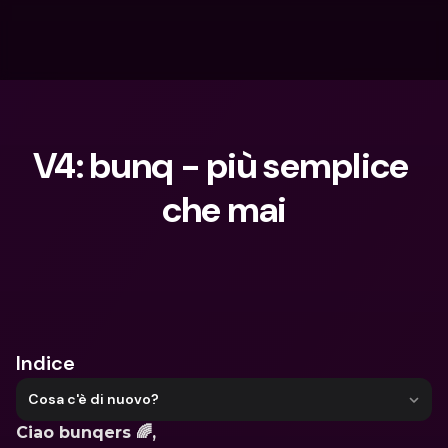
V4: bunq - più semplice 
che mai
Cosa stai cercando?
Indice
Cosa c'è di nuovo?
Ciao bunqers 🌈,