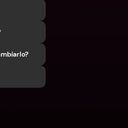
?
ambiarlo?