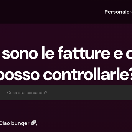
Personale
Scopri bunq
Scopri bunq
Chi siam
Funz
Per studenti
bunq Business
Chi Siamo
Bud
sono le fatture e 
Per expat
Per freelancer
Sostenibil
Car
Per coppie
Per PMI
Stampa
Cri
posso controllarle
Piani
Per genitori
Lavora co
Con
Piani
bunq Free
Pag
bunq Free
bunq Core
Inv
Cosa stai cercando?
bunq Core
bunq Pro
Con
bunq Pro
bunq Elite
Dep
bunq Elite
Confronta i piani
Azi
Ciao bunqer 🌈,
Confronta i piani
Pre