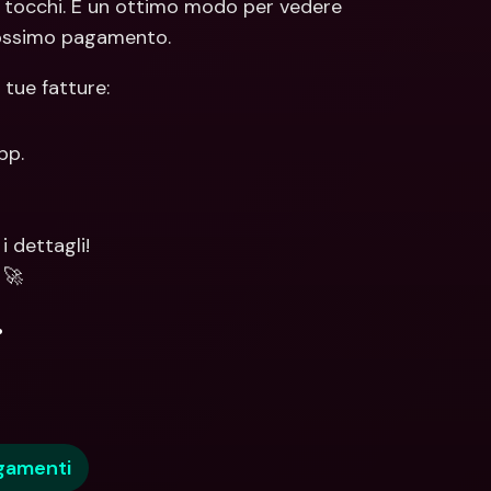
ci tocchi. È un ottimo modo per vedere 
rossimo pagamento.
 tue fatture:
pp.
i dettagli!
! 🚀
.
gamenti