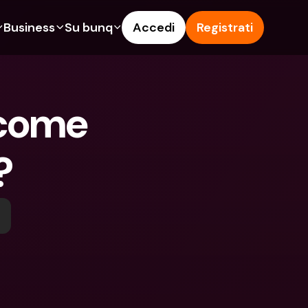
Business
Su bunq
Accedi
Registrati
o
ionalità
Funzionalità
Aiuto & Supporto
get
Conto di Risparmio
Help Center
come 
ità
te di Credito
Carte di Credito
Blog
pto
Valute estere e IBAN Esteri
Segnala un problema
?
n noi
ti Cointestati
Prelievi e depositi ATM
Contattaci
amenti
Tap to Pay
Documenti legali
ita un Amico
Offerte bunq
Depositi a Termine
to di Risparmio
Pagamento bollette
Conti Bancari internazionali e 
Valute estere
ositi a Termine
Depositi a Termine
oni
Gestione delle spese
lievi e depositi ATM
Integrazioni