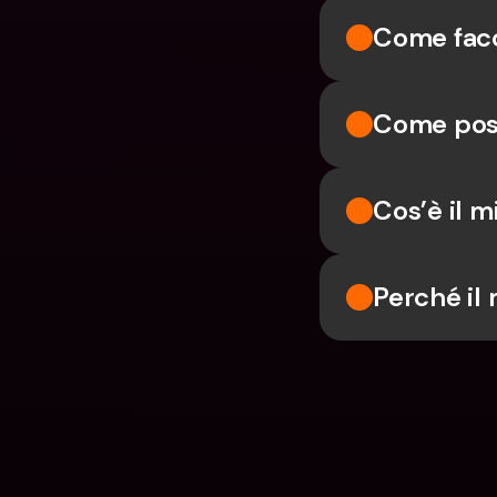
Come facc
Come poss
Cos’è il 
Perché il 