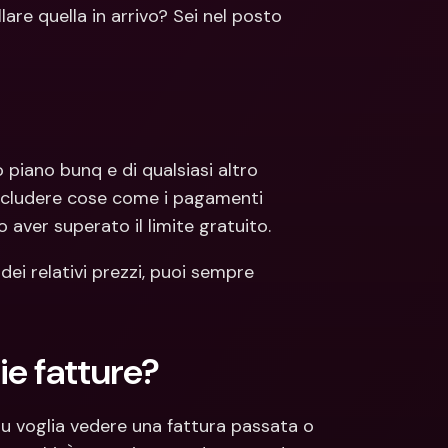
ti Bancari internazionali e 
Conti Bancari internazionali e 
re quella in arrivo? Sei nel posto 
ute estere
Valute estere
 piano bunq e di qualsiasi altro 
ncludere cose come i pagamenti 
 aver superato il limite gratuito.
dei relativi prezzi, puoi sempre 
e fatture?
tu voglia vedere una fattura passata o 