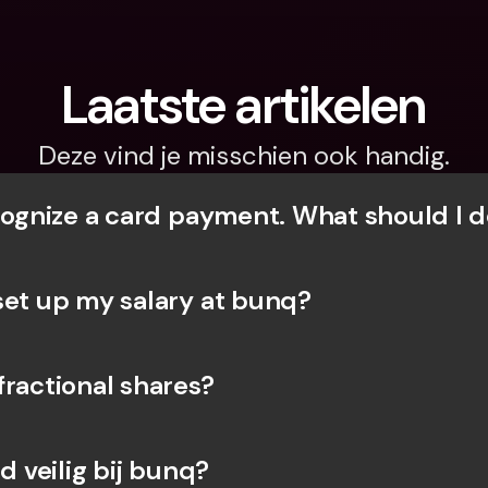
Laatste artikelen
Deze vind je misschien ook handig.
ecognize a card payment. What should I d
set up my salary at bunq?
fractional shares?
ld veilig bij bunq?