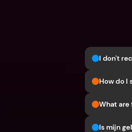
I don't r
How do I 
What are 
Is mijn ge