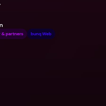
.
n
& partners
bunq Web