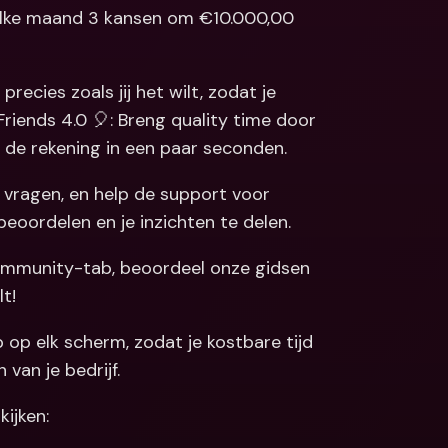
elke maand 3 kansen om €10.000,00 
Koppelingen
ale bankrekeningen 
valuta
Internationale bankrekeningen 
& vreemde valuta
ecies zoals jij het wilt, zodat je 
Friends 4.0 🎈: Breng quality time door 
l de rekening in een paar seconden.
 vragen, en help de support voor 
eoordelen en je inzichten te delen.
ommunity-tab, beoordeel onze gidsen 
t!
op elk scherm, zodat je kostbare tijd 
van je bedrijf.
ijken: 