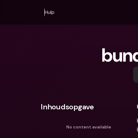
Hulp
bunq
Inhoudsopgave
No content available