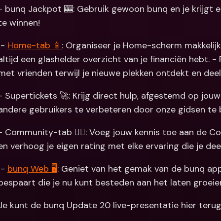
- bunq Jackpot 🎰: Gebruik gewoon bunq en je krijgt 
Internation
te winnen!
& vreemde 
 - 
Home-tab 📱
: Organiseer je Home-scherm makkelijk pr
altijd een glashelder overzicht van je financiën hebt. - 
met vrienden terwijl je nieuwe plekken ontdekt en dee
- Supertickets 🚀: Krijg direct hulp, afgestemd op jouw
andere gebruikers te verbeteren door onze gidsen te b
- Community-tab 👯‍♀️: Voeg jouw kennis toe aan de C
en verhoog je eigen rating met elke ervaring die je deel
 - 
bunq Web 🖥
: Geniet van het gemak van de bunq app 
bespaart die je nu kunt besteden aan het laten groeien 
Je kunt de bunq Update 20 live-presentatie hier terugk