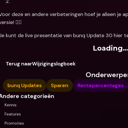
2.
Voor deze en andere verbeteringen hoef je alleen je ap
versie! 🏃‍♂️
Je kunt de live presentatie van bunq Update 30 hier te
Loading..
Terug naarWijzigingslogboek
Onderwerpe
bunq Updates
Sparen
Rentepercentages
Andere categorieën
Kennis
Features
Promoties