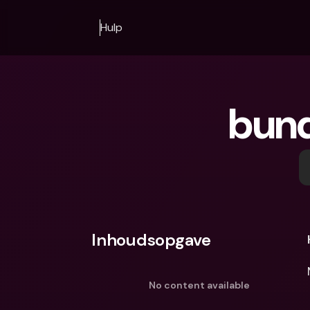
Hulp
bunq
Inhoudsopgave
No content available