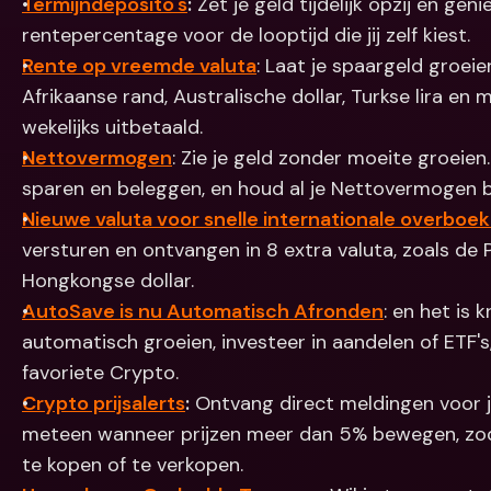
Termijndeposito's
:
 Zet je geld tijdelijk opzij en ge
Internation
rentepercentage voor de looptijd die jij zelf kiest.
& vreemde 
Rente op vreemde valuta
: Laat je spaargeld groei
Afrikaanse rand, Australische dollar, Turkse lira en m
wekelijks uitbetaald.
Nettovermogen
: Zie je geld zonder moeite groeien
sparen en beleggen, en houd al je Nettovermogen bi
Nieuwe valuta voor snelle internationale overboe
versturen en ontvangen in 8 extra valuta, zoals de P
Hongkongse dollar. 
AutoSave is nu Automatisch Afronden
: en het is 
automatisch groeien, investeer in aandelen of ETF's, 
favoriete Crypto.
Crypto prijsalerts
:
 Ontvang direct meldingen voor j
meteen wanneer prijzen meer dan 5% bewegen, zoda
te kopen of te verkopen.