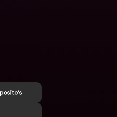
n
posito’s