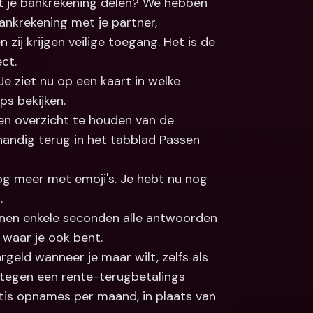
ot je bankrekening delen? We hebben 
nkrekening met je partner, 
n zij krijgen veilige toegang. Het is de 
ct.
 ziet nu op een kaart in welke 
s bekijken. 
en overzicht te houden van de 
 handig terug in het tabblad Passen 
og meer met emoji's. Je hebt nu nog 
. 
innen enkele seconden alle antwoorden 
 waar je ook bent.
rgeld wanneer je maar wilt, zelfs als 
 tegen een rente-terugbetalings 
ratis opnames per maand, in plaats van 