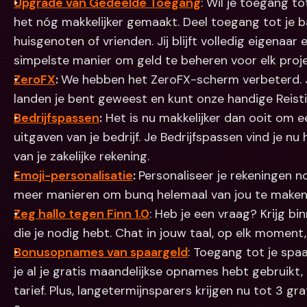
Upgrade van Gedeelde Toegang
: Wil je toegang t
het nóg makkelijker gemaakt. Deel toegang tot je ba
huisgenoten of vrienden. Jij blijft volledig eigenaar e
simpelste manier om geld te beheren voor elk proje
ZeroFX
: 
We hebben het ZeroFX-scherm verbeterd. Je
landen je bent geweest en kunt onze handige Reistip
Bedrijfspassen
:
 Het is nu makkelijker dan ooit om e
uitgaven van je bedrijf. Je Bedrijfspassen vind je nu
van je zakelijke rekening.
Emoji-personalisatie
: 
Personaliseer je rekeningen n
meer manieren om bunq helemaal van jou te maken
Zeg hallo tegen Finn 1.0
: Heb je een vraag? Krijg b
die je nodig hebt. Chat in jouw taal, op elk moment,
Bonusopnames van spaargeld
: Toegang tot je spaa
je al je gratis maandelijkse opnames hebt gebruikt,
tarief. Plus, langetermijnsparers krijgen nu tot 3 g