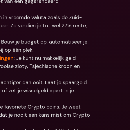
niet van een gegarandeerd 
Koppelingen
ale bankrekeningen 
valuta
Internationale bankrekeningen 
en in vreemde valuta zoals de Zuid-
& vreemde valuta
eer. Zo verdien je tot wel 27% rente, 
. Bouw je budget op, automatiseer je 
j op één plek.
kingen
: Je kunt nu makkelijk geld 
oolse zloty, Tsjechische kroon en 
krachtiger dan ooit. Laat je spaargeld 
of zet je wisselgeld apart in je 
e favoriete Crypto coins. Je weet 
t je nooit een kans mist om Crypto 