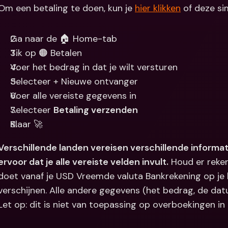
Om een betaling te doen, kun je 
hier klikken
 of deze s
Internation
& vreemde 
Ga naar de 🏠 Home-tab
Tik op 🟠 Betalen
Voer het bedrag in dat je wilt versturen
Selecteer + Nieuwe ontvanger
Voer alle vereiste gegevens in
Selecteer 
Betaling verzenden
Klaar 🚀
Verschillende landen vereisen verschillende informat
ervoor dat je alle vereiste velden invult.
 Houd er reke
doet vanaf je USD Vreemde valuta Bankrekening op je 
verschijnen. Alle andere gegevens (het bedrag, de datu
Let op: dit is niet van toepassing op overboekingen in