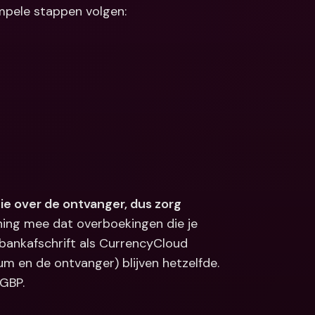
impele stappen volgen:
Koppelingen
ale bankrekeningen 
valuta
Internationale bankrekeningen 
& vreemde valuta
ie over de ontvanger, dus zorg 
ning mee dat overboekingen die je 
bankafschrift als CurrencyCloud 
m en de ontvanger) blijven hetzelfde. 
 GBP.