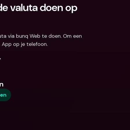
de valuta doen op 
luta via bunq Web te doen. Om een 
 App op je telefoon.
.
n
gen