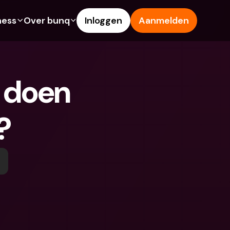
ness
Over bunq
Inloggen
Aanmelden
Features
Hulp & Support
ng
Spaarrekening
Helpcentrum
 doen 
s
Creditcards
Blog
Vreemde valuta & 
Meld een probleem
buitenlandse IBANs
?
ke rekeningen
Neem contact met ons op
Geld opnemen & storten bij 
Juridische documenten
een geldautomaat
 vriend
Termijndeposito’s
Tap to Pay
ing
Internationale bankrekeningen 
bunq Deals
& vreemde valuta
sito’s
Bill Pay
Termijndeposito’s
n & storten bij 
Kostenbeheer
utomaat