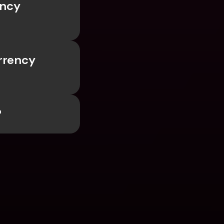
ncy 
rency 
?