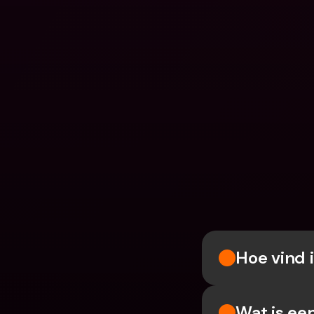
Hoe vind 
Wat is ee