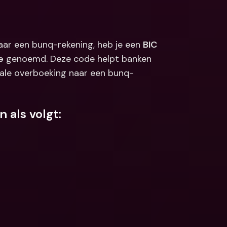
Koppelingen
ale bankrekeningen 
valuta
Internationale bankrekeningen 
& vreemde valuta
naar een bunq-rekening, heb je een 
BIC 
e
 genoemd. Deze code helpt banken 
nale overboeking naar een bunq-
 als volgt: