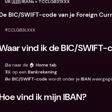
UK 🇬🇧 IBANs = TCCLGB31XXX
De BIC/SWIFT-code van je Foreign Curr
TCCLGB3LXXX
Waar vind ik de BIC/SWIFT-
Ga naar de 🏠 
Home tab
Tik op een 
Bankrekening
De 
BIC/SWIFT-code
 wordt onder je 
IBAN
 weergeg
Hoe vind ik mijn IBAN?