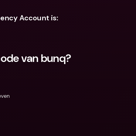
ency Account is:
code van bunq?
even