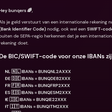
Internation
Hey bunqers 🌈,
& vreemde 
Als je geld verstuurt van een internationale rekening 
(Bank Identifier Code)
 nodig, ook wel een 
SWIFT-cod
buiten de SEPA-regio herkennen dat je een internatio
rekening doet.
De BIC/SWIFT-code voor onze IBANs zijn
NL 🇳🇱 IBANs = BUNQNL2AXXX 
DE 🇩🇪 IBANs = BUNQDE82XXX
FR 🇫🇷 IBANs = BUNQFRP2XXX
ES 🇪🇸 IBANs = BUNQESM2XXX
IE 🇮🇪 IBANs = BUNQIE22XXX
IT 🇮🇹 IBANs = BUNQITM2XXX