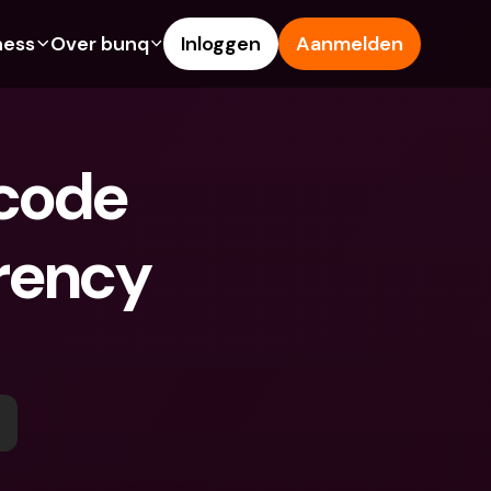
ness
Over bunq
Inloggen
Aanmelden
Features
Hulp & Support
ng
Spaarrekening
Helpcentrum
code 
s
Creditcards
Blog
Vreemde valuta & 
Meld een probleem
buitenlandse IBANs
rency 
ke rekeningen
Neem contact met ons op
Geld opnemen & storten bij 
Juridische documenten
een geldautomaat
 vriend
Termijndeposito’s
Tap to Pay
ing
Internationale bankrekeningen 
bunq Deals
& vreemde valuta
sito’s
Bill Pay
Termijndeposito’s
n & storten bij 
Kostenbeheer
utomaat