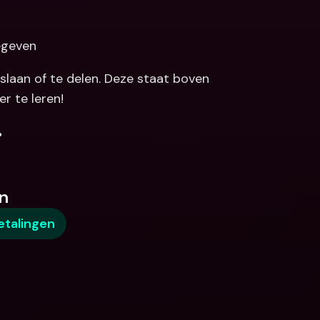
egeven 
slaan of te delen. Deze staat boven 
r te leren!
.
n
etalingen