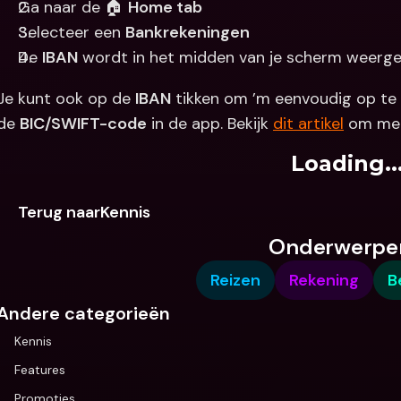
Ga naar de 🏠 
Home tab
Selecteer een 
Bankrekeningen
De 
IBAN
 wordt in het midden van je scherm weerg
Je kunt ook op de 
IBAN
 tikken om ’m eenvoudig op te 
de 
BIC/SWIFT-code
 in de app. Bekijk 
dit artikel
 om mee
Loading..
Terug naarKennis
Onderwerpe
Reizen
Rekening
B
Andere categorieën
Kennis
Features
Promoties