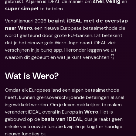
gebruikt. Al jaren is iDEAL dé manier om 
, 
 en 
snel
veilig
 te betalen. 
super
simpel
Vanaf januari 2026 
begint iDEAL met de overstap 
, een nieuwe Europese betaalmethode die 
naar Wero
wordt gesteund door grote EU-banken. Dit betekent 
dat je het nieuwe gele Wero-logo naast iDEAL ziet 
verschijnen in je bunq app. Hieronder leggen we uit 
waarom dit gebeurt en wat je kunt verwachten 👇
Wat is Wero? 
Omdat elk Europees land een eigen betaalmethode 
heeft, kunnen grensoverschrijdende betalingen al snel 
ingewikkeld worden. Om je leven makkelijker te maken, 
verandert iDEAL overal in Europa in 
. Het is 
Wero
gebouwd op de 
, dus je raakt geen 
basis van iDEAL
enkele vertrouwde functie kwijt én je krijgt er handige 
nieuwe functies bij. 