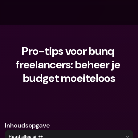
Pro-tips voor bunq 
freelancers: beheer je 
budget moeiteloos
Waar ben je naar op zoek?
Inhoudsopgave
Houd alles bij 👀