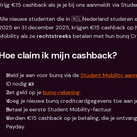
Krijg €15 cashback als je je bij ons aanmeldt via Stude
Internation
& vreemde 
Alle nieuwe studenten die in 🇳🇱Nederland studeren 
2025 en 31 december 2025, krijgen €15 cashback op h
Mobility als ze 
rechtstreeks
 betalen met hun bunq Cred
Hoe claim ik mijn cashback?
Meld je aan voor bunq via de 
Student Mobility aanm
ID nodig 🪪
Zet geld op je 
bunq-rekening
.
Voeg je nieuwe bunq creditcardgegevens toe aan j
Betaal je eerste Student Mobility-factuur.
Verdien €15 cashback op je betaling, die je ontvangt
Payday.