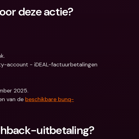
oor deze actie?
k.
ity-account - iDEAL-factuurbetalingen 
mber 2025.
en van de 
beschikbare bunq-
shback-uitbetaling?