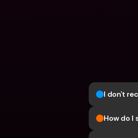
I don't r
How do I 