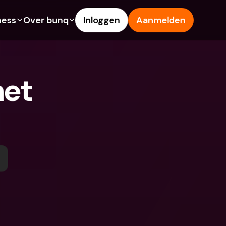
ness
Over bunq
Inloggen
Aanmelden
Features
Hulp & Support
ng
Spaarrekening
Helpcentrum
et 
s
Creditcards
Blog
Vreemde valuta & 
Meld een probleem
buitenlandse IBANs
ke rekeningen
Neem contact met ons op
Geld opnemen & storten bij 
Juridische documenten
een geldautomaat
 vriend
Termijndeposito’s
Tap to Pay
ing
Internationale bankrekeningen 
bunq Deals
& vreemde valuta
sito’s
Bill Pay
Termijndeposito’s
n & storten bij 
Kostenbeheer
utomaat