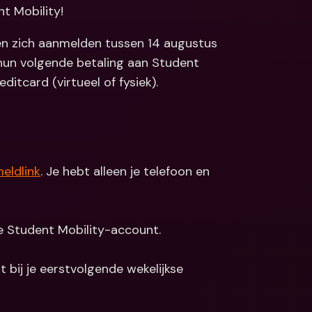
nt Mobility!
Koppelingen
ale bankrekeningen 
valuta
Internationale bankrekeningen 
en zich aanmelden tussen 14 augustus 
& vreemde valuta
un volgende betaling aan Student 
itcard (virtueel of fysiek).
eldlink
. Je hebt alleen je telefoon en 
e Student Mobility-account.
 bij je eerstvolgende wekelijkse 