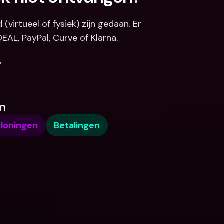
irtueel of fysiek) zijn gedaan. Er 
EAL, PayPal, Curve of Klarna.
.
n
loningen
Betalingen