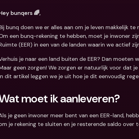
Internation
Hey bunqers 🌈,
& vreemde 
Bij bunq doen we er alles aan om je leven makkelijk te 
Om een bunq-rekening te hebben, moet je inwoner zij
Ruimte (EER) in een van de landen waarin we actief zij
Verhuis je naar een land buiten de EER? Dan moeten we
Maar geen zorgen! We zorgen er natuurlijk voor dat je 
In dit artikel leggen we je uit hoe je dit eenvoudig rege
Wat moet ik aanleveren?
Als je geen inwoner meer bent van een EER-land, hebb
om je rekening te sluiten en je resterende saldo over 