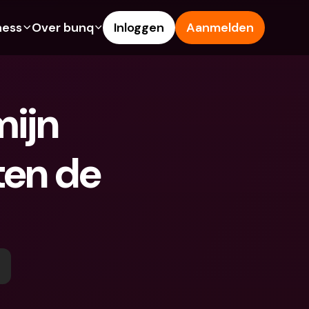
ness
Over bunq
Inloggen
Aanmelden
Features
Hulp & Support
ng
Spaarrekening
Helpcentrum
ijn 
s
Creditcards
Blog
Vreemde valuta & 
Meld een probleem
buitenlandse IBANs
en de 
ke rekeningen
Neem contact met ons op
Geld opnemen & storten bij 
Juridische documenten
een geldautomaat
 vriend
Termijndeposito’s
Tap to Pay
ing
Internationale bankrekeningen 
bunq Deals
& vreemde valuta
sito’s
Bill Pay
Termijndeposito’s
n & storten bij 
Kostenbeheer
utomaat