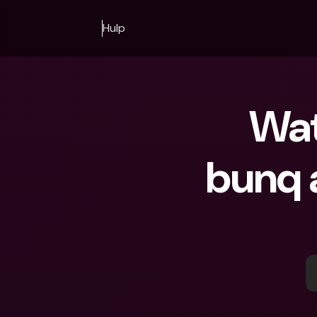
Hulp
Wat
bunq a