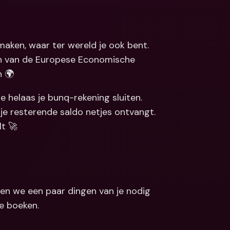
Koppelingen
ale bankrekeningen 
valuta
Internationale bankrekeningen 
& vreemde valuta
maken, waar ter wereld je ook bent. 
n van de Europese Economische 
n 🌍
 helaas je bunq-rekening sluiten. 
je resterende saldo netjes ontvangt. 
lt 🚀
en we een paar dingen van je nodig 
te boeken.