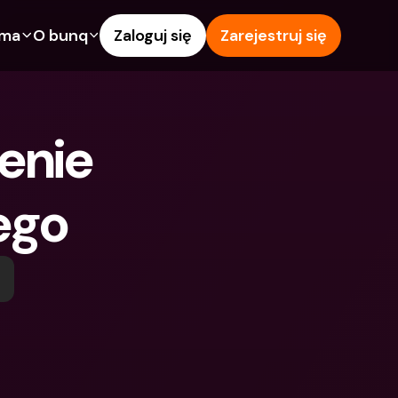
rma
O bunq
Zaloguj się
Zarejestruj się
e
Funkcje
Pomoc & wsparcie
owanie
Konto Oszczędnościowe
Centrum pomocy
enie 
wój
kredytowe
Karty kredytowe
Blog
Waluty obce i zagraniczne 
Zgłoś problem
IBANs
ego
wspólne
Skontaktuj się z nami
Wypłaty i wpłaty z 
ci
Dokumenty prawne
bankomatów
znajomego
Lokaty terminowe
Tap to Pay
Oszczędnościowe
Międzynarodowe konta 
Oferty bunq
bankowe & Zagraniczne 
 terminowe
Płatność rachunków
waluty
Lokaty terminowe
 i wpłaty z 
Zarządzanie wydatkami
matów