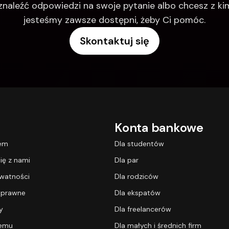
 znaleźć odpowiedzi na swoje pytanie albo chcesz z k
jesteśmy zawsze dostępni, żeby Ci pomóc.
Skontaktuj się
Konta bankowe
lem
Dla studentów
ię z nami
Dla par
ywatności
Dla rodziców
 prawne
Dla ekspatów
y
Dla freelancerów
temu
Dla małych i średnich firm