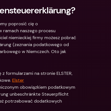
Integrations
ensteuererklärung?
narodowe konta 
e & Zagraniczne 
Międzynarodowe konta 
bankowe & Zagraniczne 
waluty
my poprosić cię o 
Einkommensteuererklärung. Prosimy o te dokumenty w ramach naszego procesu 
ciciel niemieckiej firmy możesz pobrać 
ärung (zeznania podatkowego od 
karbowego w Niemczech. Oto jak 
 z formularzami na stronie ELSTER, 
owe. ​
Elster
raniczonym obowiązkiem podatkowym 
ung unbeschränkte Steuerpflicht 
z też potrzebować dodatkowych 