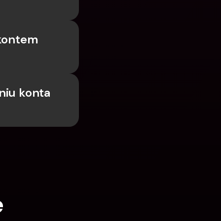
kontem 
iu konta 
e