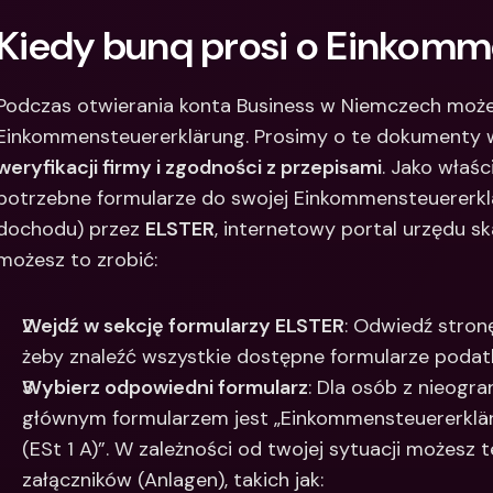
Kiedy bunq prosi o Einkomm
Między
bankow
waluty
Podczas otwierania konta Business w Niemczech może
weryfikacji firmy i zgodności z przepisami
. ​Jako właś
potrzebne formularze do swojej Einkommensteuererkl
dochodu) przez 
ELSTER
, internetowy portal urzędu s
możesz to zrobić:
Wejdź w sekcję formularzy ELSTER
: Odwiedź stronę
żeby znaleźć wszystkie dostępne formularze podatk
Wybierz odpowiedni formularz
: Dla osób z nieog
głównym formularzem jest „Einkommensteuererklär
(ESt 1 A)”. W zależności od twojej sytuacji możes
załączników (Anlagen), takich jak: 