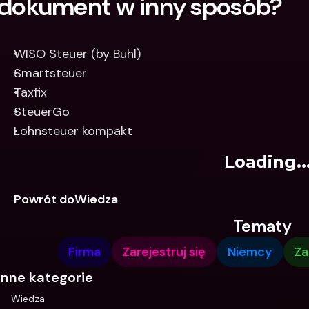
dokument w inny sposób?
WISO Steuer (by Buhl)
Smartsteuer
Taxfix
SteuerGo
Lohnsteuer kompakt
Loading..
Powrót doWiedza
Tematy
Firma
Zarejestruj się
Niemcy
Za
Inne kategorie
Wiedza