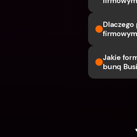
firmowym
Dlaczego 
firmowym
Jakie for
bunq Bus