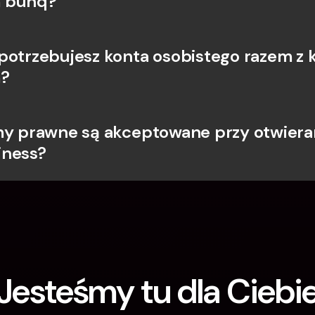
 bunq?
potrzebujesz konta osobistego razem z 
?
my prawne są akceptowane przy otwieran
iness?
Jesteśmy tu dla Ciebi