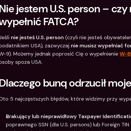
Nie jestem U.S. person – czy
wypełnić FATCA?
Jeśli 
nie jesteś U.S. person
 (czyli nie jesteś obywatel
podatnikiem USA), zazwyczaj 
nie musisz wypełniać f
W-9). Możemy jednak poprosić Cię o wypełnienie 
W-8
osoby spoza USA.
Dlaczego bunq odrzucił moje
Oto 5 najczęstszych błędów, które widzimy przy wype
Brakujący lub nieprawidłowy Taxpayer Identificat
poprawnego SSN (dla U.S. persons) lub Foreign TIN 