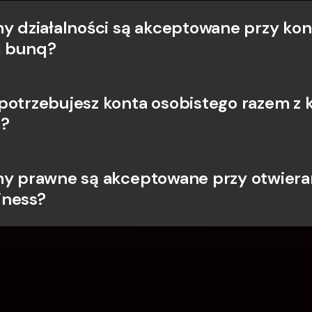
my działalności są akceptowane przy konc
 bunq?
potrzebujesz konta osobistego razem z 
?
my prawne są akceptowane przy otwieran
iness?