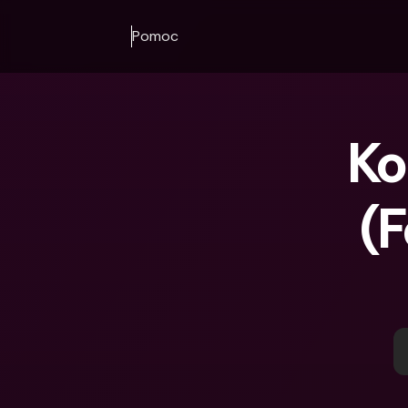
Pomoc
Ko
(F