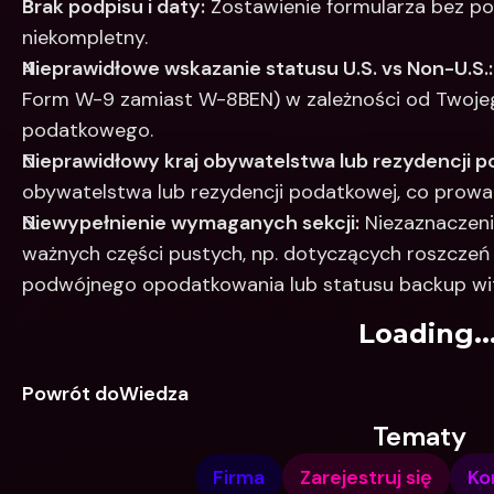
Brak podpisu i daty:
 Zostawienie formularza bez pod
niekompletny. 
Nieprawidłowe wskazanie statusu U.S. vs Non-U.S.:
Form W-9 zamiast W-8BEN) w zależności od Twojeg
podatkowego. 
Nieprawidłowy kraj obywatelstwa lub rezydencji p
obywatelstwa lub rezydencji podatkowej, co prowadz
Niewypełnienie wymaganych sekcji:
 Niezaznaczeni
ważnych części pustych, np. dotyczących roszczeń 
podwójnego opodatkowania lub statusu backup wit
Loading..
Powrót doWiedza
Tematy
Firma
Zarejestruj się
Ko