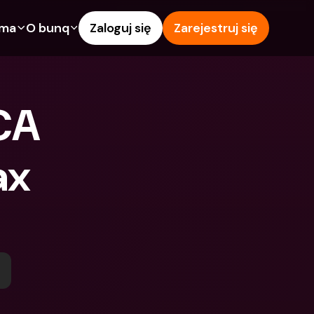
rma
O bunq
Zaloguj się
Zarejestruj się
e
Funkcje
Pomoc & wsparcie
owanie
Konto Oszczędnościowe
Centrum pomocy
CA 
wój
kredytowe
Karty kredytowe
Blog
Waluty obce i zagraniczne 
Zgłoś problem
IBANs
x 
wspólne
Skontaktuj się z nami
Wypłaty i wpłaty z 
ci
Dokumenty prawne
bankomatów
znajomego
Lokaty terminowe
Tap to Pay
Oszczędnościowe
Międzynarodowe konta 
Oferty bunq
bankowe & Zagraniczne 
 terminowe
Płatność rachunków
waluty
Lokaty terminowe
 i wpłaty z 
Zarządzanie wydatkami
matów