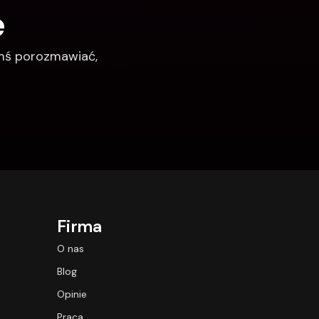
e
imś porozmawiać, 
Firma
O nas
Blog
Opinie
Praca