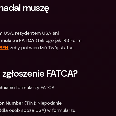
 nadal muszę 
em USA, rezydentem USA ani 
ormularza FATCA
 (takiego jak IRS Form 
BEN
, żeby potwierdzić Twój status 
 zgłoszenie FATCA?
łnianiu formularzy FATCA: 
ion Number (TIN):
 Niepodanie 
(dla osób spoza USA) w formularzu. 