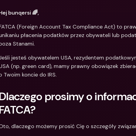
Między
Hej bunqersi 🌈,
bankow
waluty
FATCA (Foreign Account Tax Compliance Act) to pra
unikaniu płacenia podatków przez obywateli lub poda
poza Stanami.
Jeśli jesteś obywatelem USA, rezydentem podatkowym
USA (np. green card), mamy prawny obowiązek zbierać
o Twoim koncie do IRS.
Dlaczego prosimy o informacj
FATCA?
Oto, dlaczego możemy prosić Cię o szczegóły związan