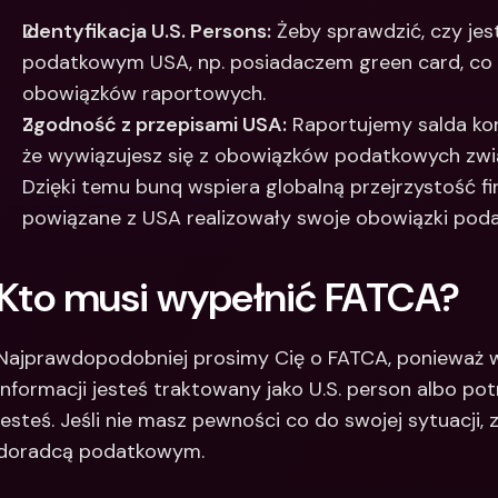
Identyfikacja U.S. Persons:
 Żeby sprawdzić, czy je
podatkowym USA, np. posiadaczem green card, co
obowiązków raportowych.
Zgodność z przepisami USA:
 Raportujemy salda kon
że wywiązujesz się z obowiązków podatkowych zwią
Dzięki temu bunq wspiera globalną przejrzystość fi
powiązane z USA realizowały swoje obowiązki pod
Kto musi wypełnić FATCA?
Najprawdopodobniej prosimy Cię o FATCA, ponieważ w
informacji jesteś traktowany jako U.S. person albo pot
jesteś. Jeśli nie masz pewności co do swojej sytuacji,
doradcą podatkowym.