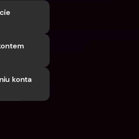
ie 
kontem 
iu konta 