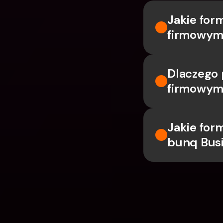
Jakie for
firmowym
Dlaczego 
firmowym
Jakie for
bunq Bus