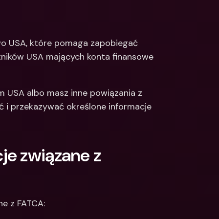
Integrations
narodowe konta 
e & Zagraniczne 
Międzynarodowe konta 
bankowe & Zagraniczne 
wo USA, które pomaga zapobiegać 
waluty
tników USA mających konta finansowe 
 USA albo masz inne powiązania z 
 i przekazywać określone informacje 
e związane z 
e z FATCA: 