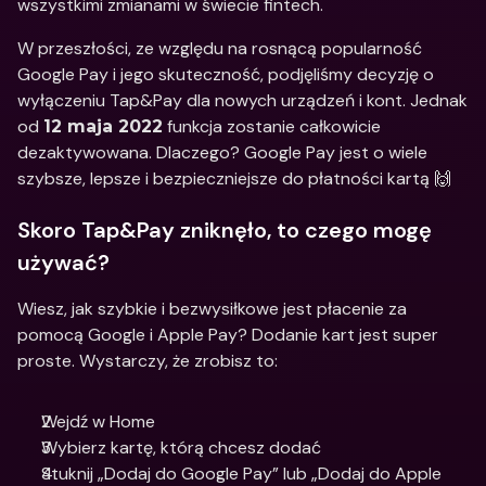
wszystkimi zmianami w świecie fintech.
W przeszłości, ze względu na rosnącą popularność 
Google Pay i jego skuteczność, podjęliśmy decyzję o 
wyłączeniu Tap&Pay dla nowych urządzeń i kont. Jednak 
od 
 funkcja zostanie całkowicie 
12 maja 2022
dezaktywowana. Dlaczego? Google Pay jest o wiele 
szybsze, lepsze i bezpieczniejsze do płatności kartą 🙌
Skoro Tap&Pay zniknęło, to czego mogę 
używać?
Wiesz, jak szybkie i bezwysiłkowe jest płacenie za 
pomocą Google i Apple Pay? Dodanie kart jest super 
proste. Wystarczy, że zrobisz to:
Wejdź w Home
Wybierz kartę, którą chcesz dodać
Stuknij „Dodaj do Google Pay” lub „Dodaj do Apple 