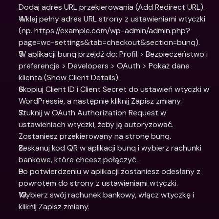
Dodaj adres URL przekierowania (Add Redirect URL).
Wklej pełny adres URL strony z ustawieniami wtyczki 
(np. https://example.com/wp-admin/admin.php?
page=wc-settings&tab=checkout&section=bunq).
W aplikacji bunq przejdź do: Profil > Bezpieczeństwo i 
preferencje > Developers > OAuth > Pokaż dane 
klienta (Show Client Details).
Skopiuj Client ID i Client Secret do ustawień wtyczki w 
WordPressie, a następnie kliknij Zapisz zmiany.
Stuknij w OAuth Authorization Request w 
ustawieniach wtyczki, żeby ją autoryzować. 
Zostaniesz przekierowany na stronę bunq.
Zeskanuj kod QR w aplikacji bunq i wybierz rachunki 
bankowe, które chcesz połączyć.
Po potwierdzeniu w aplikacji zostaniesz odesłany z 
powrotem do strony z ustawieniami wtyczki.
Wybierz swój rachunek bankowy, włącz wtyczkę i 
kliknij Zapisz zmiany.