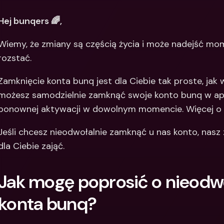
Między
Hej bunqers 🌈,
bankow
waluty
Wiemy, że zmiany są częścią życia i może nadejść mome
rozstać. 
Zamknięcie konta bunq jest dla Ciebie tak proste, jak 
możesz samodzielnie zamknąć swoje konto bunq w apli
ponownej aktywacji w dowolnym momencie. Więcej o ty
Jeśli chcesz nieodwołalnie zamknąć u nas konto, nasz z
dla Ciebie zająć. 
Jak mogę poprosić o nieodwo
konta bunq? 