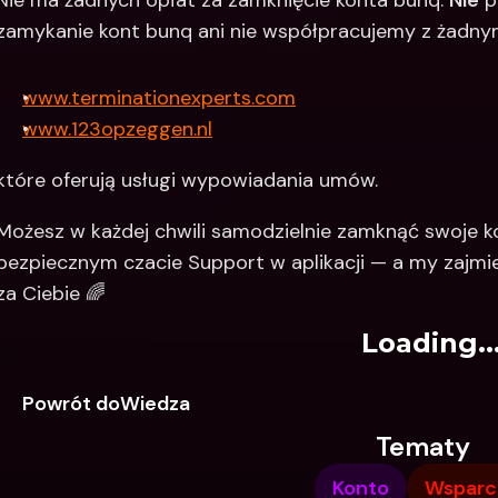
Nie ma żadnych opłat za zamknięcie konta bunq. 
Nie
 
zamykanie kont bunq ani nie współpracujemy z żadnymi
www.terminationexperts.com
www.123opzeggen.nl
które oferują usługi wypowiadania umów. 
Możesz w każdej chwili samodzielnie zamknąć swoje ko
bezpiecznym czacie Support w aplikacji — a my zajmi
za Ciebie 🌈 
Loading..
Powrót doWiedza
Tematy
Konto
Wsparc