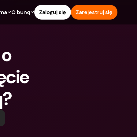
rma
O bunq
Zaloguj się
Zarejestruj się
e
Funkcje
Pomoc & wsparcie
owanie
Konto Oszczędnościowe
Centrum pomocy
o 
wój
kredytowe
Karty kredytowe
Blog
Waluty obce i zagraniczne 
Zgłoś problem
IBANs
cie 
wspólne
Skontaktuj się z nami
Wypłaty i wpłaty z 
ci
Dokumenty prawne
bankomatów
q?
znajomego
Lokaty terminowe
Tap to Pay
Oszczędnościowe
Międzynarodowe konta 
Oferty bunq
bankowe & Zagraniczne 
 terminowe
Płatność rachunków
waluty
Lokaty terminowe
 i wpłaty z 
Zarządzanie wydatkami
matów