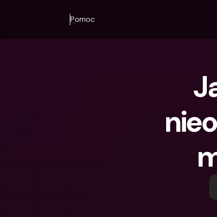
Pomoc
J
nie
m