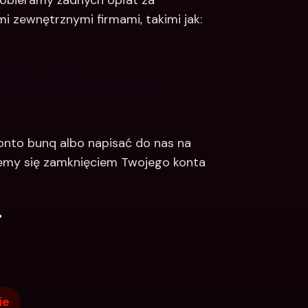
pobieramy żadnych opłat za 
 zewnętrznymi firmami, takimi jak:
nto bunq albo napisać do nas na 
emy się zamknięciem Twojego konta 
.
ie