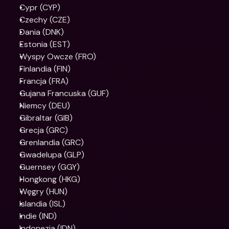
Cypr (CYP)
Czechy (CZE)
Dania (DNK)
Estonia (EST)
Wyspy Owcze (FRO)
Finlandia (FIN)
Francja (FRA)
Gujana Francuska (GUF)
Niemcy (DEU)
Gibraltar (GIB)
Grecja (GRC)
Grenlandia (GRC)
Gwadelupa (GLP)
Guernsey (GGY)
Hongkong (HKG)
Węgry (HUN)
Islandia (ISL)
Indie (IND)
Indonezja (IDN)