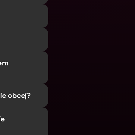
em 
ie obcej?
e 