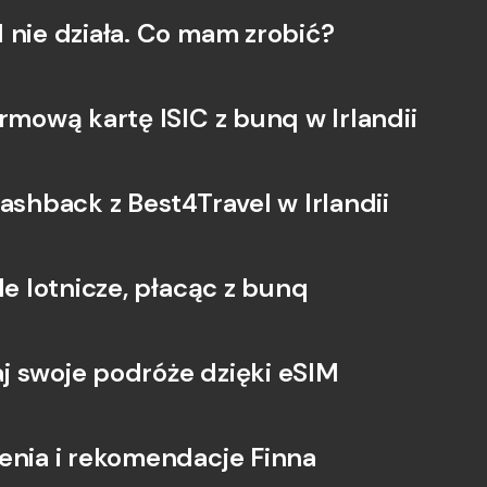
 nie działa. Co mam zrobić?
Między
bankow
waluty
armową kartę ISIC z bunq w Irlandii
ashback z Best4Travel w Irlandii
le lotnicze, płacąc z bunq
 swoje podróże dzięki eSIM
enia i rekomendacje Finna