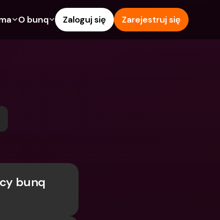
rma
O bunq
Zaloguj się
Zarejestruj się
e
Funkcje
Pomoc & wsparcie
owanie
Konto Oszczędnościowe
Centrum pomocy
wój
kredytowe
Karty kredytowe
Blog
Waluty obce i zagraniczne 
Zgłoś problem
IBANs
wspólne
Skontaktuj się z nami
Wypłaty i wpłaty z 
ci
Dokumenty prawne
bankomatów
znajomego
Lokaty terminowe
Tap to Pay
Oszczędnościowe
Międzynarodowe konta 
Oferty bunq
bankowe & Zagraniczne 
 terminowe
cy bunq 
Płatność rachunków
waluty
Lokaty terminowe
 i wpłaty z 
Zarządzanie wydatkami
matów