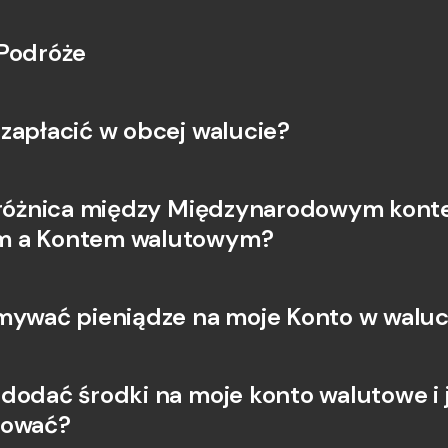
Podróże
zapłacić w obcej walucie?
 różnica między Międzynarodowym kont
 a Kontem walutowym?
mywać pieniądze na moje Konto w waluc
dodać środki na moje konto walutowe i j
tować?