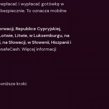
 wpłacać i wypłacać gotówkę w 
Integrations
narodowe konta 
bezpiecznie. To oznacza mobilne 
e & Zagraniczne 
Międzynarodowe konta 
bankowe & Zagraniczne 
waluty
horwacji, Republice Cypryjskiej, 
 Łotwie, Litwie, w Luksemburgu, na 
na Słowacji, w Słowenii, Hiszpanii i 
feCash. Więcej informacji 
niższe kroki: