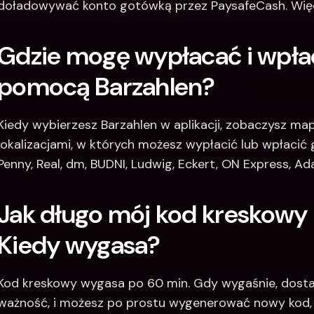
doładowywać konto gotówką przez PaysafeCash. Więce
Gdzie mogę wypłacać i wpłac
pomocą Barzahlen?
Kiedy wybierzesz Barzahlen w aplikacji, zobaczysz map
lokalizacjami, w których możesz wypłacić lub wpłacić
Penny, Real, dm, BUDNI, Ludwig, Eckert, ON Express, Ad
Jak długo mój kod kreskowy 
Kiedy wygasa?
Kod kreskowy wygasa po 60 min. Gdy wygaśnie, dostani
ważność, i możesz po prostu wygenerować nowy kod, j