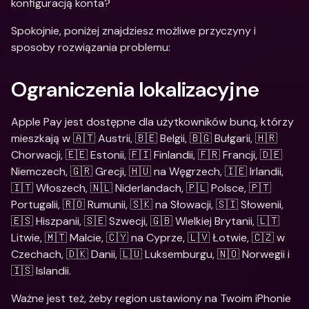
konfiguracją konta?
Spokojnie, poniżej znajdziesz możliwe przyczyny i 
sposoby rozwiązania problemu:
Ograniczenia lokalizacyjne
Apple Pay jest dostępne dla użytkowników bunq, którzy 
mieszkają w 🇦🇹 Austrii, 🇧🇪 Belgii, 🇧🇬 Bułgarii, 🇭🇷 
Chorwacji, 🇪🇪 Estonii, 🇫🇮 Finlandii, 🇫🇷 Francji, 🇩🇪 
Niemczech, 🇬🇷 Grecji, 🇭🇺 na Węgrzech, 🇮🇪 Irlandii, 
🇮🇹 Włoszech, 🇳🇱 Niderlandach, 🇵🇱 Polsce, 🇵🇹 
Portugalii, 🇷🇴 Rumunii, 🇸🇰 na Słowacji, 🇸🇮 Słowenii, 
🇪🇸 Hiszpanii, 🇸🇪 Szwecji, 🇬🇧 Wielkiej Brytanii, 🇱🇹 
Litwie, 🇲🇹 Malcie, 🇨🇾 na Cyprze, 🇱🇻 Łotwie, 🇨🇿 w 
Czechach, 🇩🇰 Danii, 🇱🇺 Luksemburgu, 🇳🇴 Norwegii i 
🇮🇸 Islandii.
Ważne jest też, żeby region ustawiony na Twoim iPhonie 