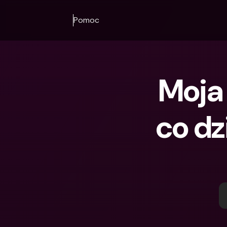
Pomoc
Moja 
co dz