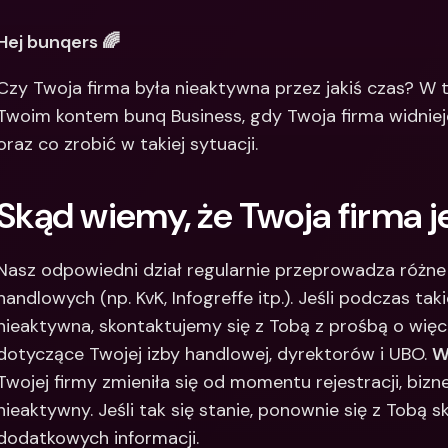
Między
Hej bunqers 🌈
bankow
waluty
Czy Twoja firma była nieaktywna przez jakiś czas? W t
Twoim kontem bunq Business, gdy Twoja firma widnieje
oraz co zrobić w takiej sytuacji.
Skąd wiemy, że Twoja firma 
Nasz odpowiedni dział regularnie przeprowadza różne 
handlowych (np. KvK, Infogreffe itp.). Jeśli podczas taki
nieaktywna, skontaktujemy się z Tobą z prośbą o więce
dotyczące Twojej izby handlowej, dyrektorów i UBO. 
W
Twojej firmy zmieniła się od momentu rejestracji, bizn
nieaktywny. Jeśli tak się stanie, ponownie się z Tobą 
dodatkowych informacji.