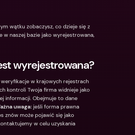
Integrations
narodowe konta 
e & Zagraniczne 
Międzynarodowe konta 
bankowe & Zagraniczne 
ym wątku zobaczysz, co dzieje się z 
waluty
 w naszej bazie jako wyrejestrowana, 
jest wyrejestrowana?
weryfikacje w krajowych rejestrach 
ch kontroli Twoja firma widnieje jako 
j informacji. Obejmuje to dane 
ażna uwaga:
 jeśli forma prawna 
es znów może pojawić się jako 
skontaktujemy w celu uzyskania 