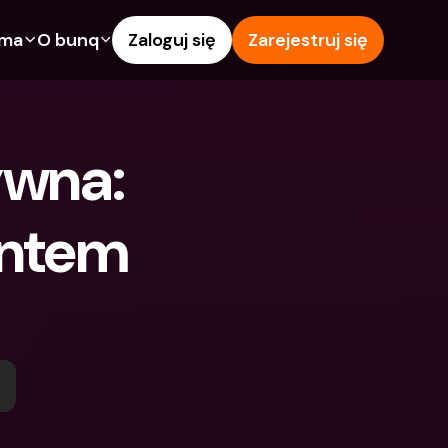
rma
O bunq
Zaloguj się
Zarejestruj się
e
Funkcje
Pomoc & wsparcie
owanie
Konto Oszczędnościowe
Centrum pomocy
wna: 
wój
kredytowe
Karty kredytowe
Blog
Waluty obce i zagraniczne 
Zgłoś problem
IBANs
ontem 
wspólne
Skontaktuj się z nami
Wypłaty i wpłaty z 
ci
Dokumenty prawne
bankomatów
znajomego
Lokaty terminowe
Tap to Pay
Oszczędnościowe
Międzynarodowe konta 
Oferty bunq
bankowe & Zagraniczne 
 terminowe
Płatność rachunków
waluty
Lokaty terminowe
 i wpłaty z 
Zarządzanie wydatkami
matów