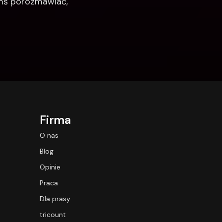
imś porozmawiać, 
Firma
O nas
Blog
Opinie
Praca
Dla prasy
tricount