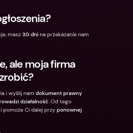
ogłoszenia?
je, masz 
30 dni
 na przekazanie nam 
 ale moja firma 
zrobić?
a i wyślij nam 
dokument prawny 
prowadzi działalność
. Od tego 
 pomoże Ci dalej przy 
ponownej 
.