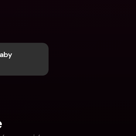
aby 
e