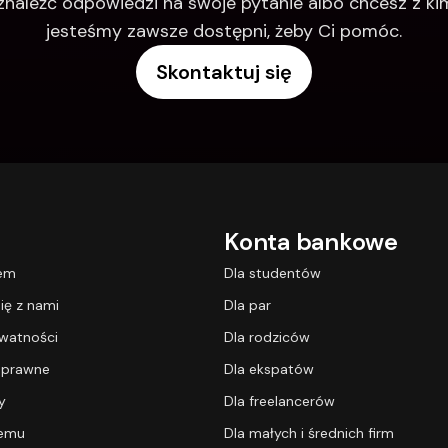
 znaleźć odpowiedzi na swoje pytanie albo chcesz z k
jesteśmy zawsze dostępni, żeby Ci pomóc.
Skontaktuj się
Konta bankowe
lem
Dla studentów
ię z nami
Dla par
ywatności
Dla rodziców
 prawne
Dla ekspatów
y
Dla freelancerów
temu
Dla małych i średnich firm