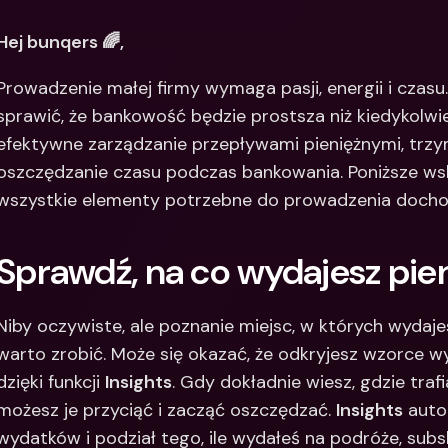
Między
Hej bunqers 🌈,
bankow
waluty
Prowadzenie małej firmy wymaga pasji, energii i czasu
sprawić, że bankowość będzie prostsza niż kiedykolwie
efektywne zarządzanie przepływami pieniężnymi, trzym
oszczędzanie czasu podczas bankowania. Poniższe w
wszystkie elementy potrzebne do prowadzenia doch
Sprawdź, na co wydajesz pie
Niby oczywiste, ale poznanie miejsc, w których wydajesz
warto zrobić. Może się okazać, że odkryjesz wzorce wy
dzięki funkcji 
Insights
. Gdy dokładnie wiesz, gdzie trafi
możesz je przyciąć i zacząć oszczędzać. 
Insights
 auto
wydatków i podział tego, ile wydałeś na podróże, subsk