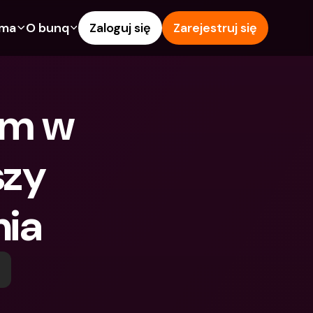
rma
O bunq
Zaloguj się
Zarejestruj się
e
Funkcje
Pomoc & wsparcie
owanie
Konto Oszczędnościowe
Centrum pomocy
rm w 
wój
kredytowe
Karty kredytowe
Blog
Waluty obce i zagraniczne 
Zgłoś problem
IBANs
zy 
wspólne
Skontaktuj się z nami
Wypłaty i wpłaty z 
ci
Dokumenty prawne
bankomatów
nia
znajomego
Lokaty terminowe
Tap to Pay
Oszczędnościowe
Międzynarodowe konta 
Oferty bunq
bankowe & Zagraniczne 
 terminowe
Płatność rachunków
waluty
Lokaty terminowe
 i wpłaty z 
Zarządzanie wydatkami
matów