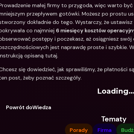
Prowadzenie małej firmy to przygoda, więc warto być
mniejszym przepływem gotówki. Możesz po prostu us
stworzony dokładnie do tego. Wystarczy, że ustawisz 
pokrywała co najmniej 
6 miesięcy kosztów operacyjny
obserwować postępy i poczekasz, aż osiągniesz swój c
oszczędnościowych jest naprawdę proste i szybkie. Wy
instrukcją opisaną tutaj.
Chcesz się dowiedzieć, jak sprawiliśmy, że płatności s
ten post, żeby poznać szczegóły.
Loading..
Powrót doWiedza
Tematy
Porady
Firma
Budż