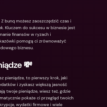
Integrations
narodowe konta 
e & Zagraniczne 
Międzynarodowe konta 
bankowe & Zagraniczne 
. Z bunq możesz zaoszczędzić czas i 
waluty
k. Kluczem do sukcesu w biznesie jest 
anie finansów w ryzach i 
skazówki pomogą ci zrównoważyć 
odowego biznesu.
niądze 💸
 pieniądze, to pierwszy krok, jaki 
datków i zyskasz większą jasność 
ają twoje pieniądze, wiesz też, gdzie 
matycznie pokaże ci przegląd twoich 
rypcje, wydatki firmowe i wiele 