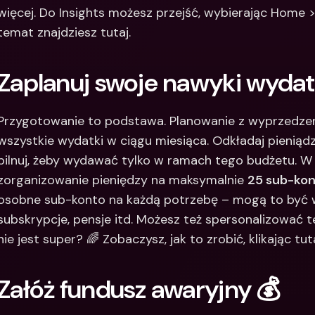
więcej. Do Insights możesz przejść, wybierając Home > 
temat znajdziesz tutaj.
Zaplanuj swoje nawyki wydat
Przygotowanie to podstawa. Planowanie z wyprzedzen
wszystkie wydatki w ciągu miesiąca. Odkładaj pieniądz
pilnuj, żeby wydawać tylko w ramach tego budżetu. W
zorganizowanie pieniędzy na maksymalnie 
25 sub-ko
osobne sub-konto na każdą potrzebę – mogą to być wy
subskrypcje, pensje itd. Możesz też spersonalizować te 
nie jest super? 🌈 Zobaczysz, jak to zrobić, klikając tuta
Załóż fundusz awaryjny 💰