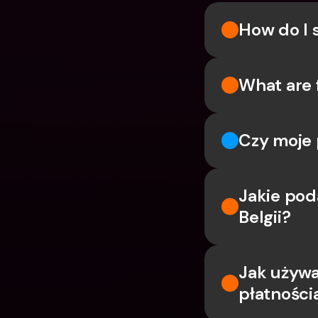
How do I 
What are 
Czy moje 
Jakie pod
Belgii?
Jak używa
płatności