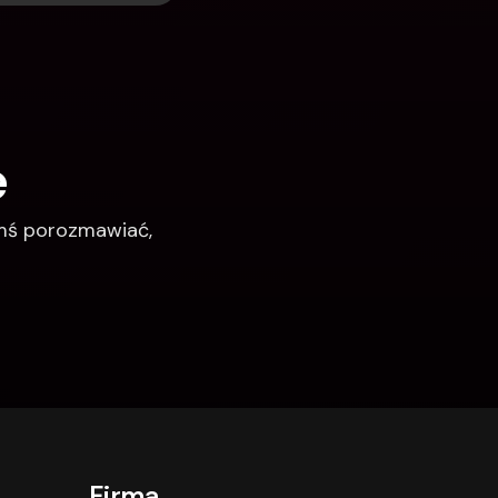
e
imś porozmawiać, 
Firma