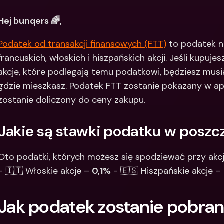
Między
Hej bunqers 🌈,
bankow
waluty
Podatek od transakcji finansowych (FTT)
 to podatek n
francuskich, włoskich i hiszpańskich akcji. Jeśli kupujes
akcje, które podlegają temu podatkowi, będziesz musiał
gdzie mieszkasz. Podatek FTT zostanie pokazany w aplika
zostanie doliczony do ceny zakupu.
Jakie są stawki podatku w poszc
Oto podatki, których możesz się spodziewać przy akcja
- 🇮🇹 Włoskie akcje – 
0,1%
 - 🇪🇸 Hiszpańskie akcje – 
Jak podatek zostanie pobra