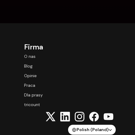
Firma
O nas
Blog
Opinie
Praca
Dla prasy
tricount
Select Language
Polish (Poland)