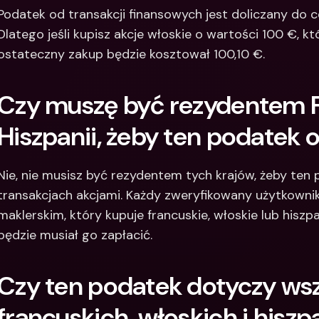
Podatek od transakcji finansowych jest doliczany do ce
Dlatego jeśli kupisz akcje włoskie o wartości 100 €, k
ostateczny zakup będzie kosztował 100,10 €.
Czy muszę być rezydentem Fr
Hiszpanii, żeby ten podatek
Nie, nie musisz być rezydentem tych krajów, żeby ten
transakcjach akcjami. Każdy zweryfikowany użytkowni
maklerskim, który kupuje francuskie, włoskie lub hiszp
będzie musiał go zapłacić.
Czy ten podatek dotyczy wsz
francuskich, włoskich i hiszp