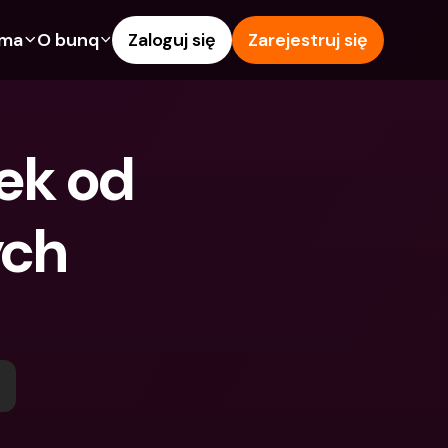
rma
O bunq
Zaloguj się
Zarejestruj się
e
Funkcje
Pomoc & wsparcie
owanie
Konto Oszczędnościowe
Centrum pomocy
ek od 
wój
kredytowe
Karty kredytowe
Blog
Waluty obce i zagraniczne 
Zgłoś problem
IBANs
ch 
wspólne
Skontaktuj się z nami
Wypłaty i wpłaty z 
ci
Dokumenty prawne
bankomatów
znajomego
Lokaty terminowe
Tap to Pay
Oszczędnościowe
Międzynarodowe konta 
Oferty bunq
bankowe & Zagraniczne 
 terminowe
Płatność rachunków
waluty
Lokaty terminowe
 i wpłaty z 
Zarządzanie wydatkami
matów