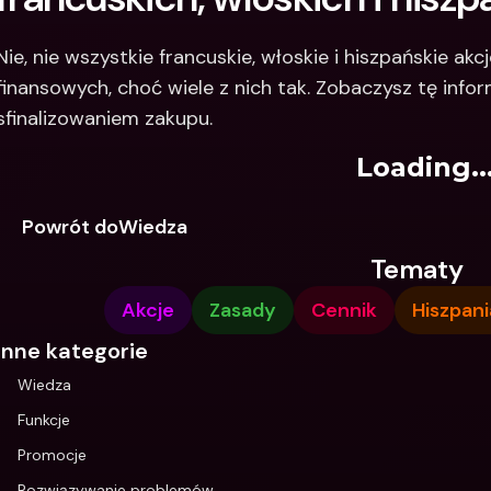
Nie, nie wszystkie francuskie, włoskie i hiszpańskie ak
finansowych, choć wiele z nich tak. Zobaczysz tę infor
sfinalizowaniem zakupu.
Loading..
Powrót doWiedza
Tematy
Akcje
Zasady
Cennik
Hiszpani
Inne kategorie
Wiedza
Funkcje
Promocje
Rozwiązywanie problemów