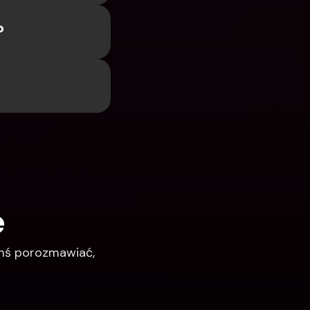
?
e
imś porozmawiać, 