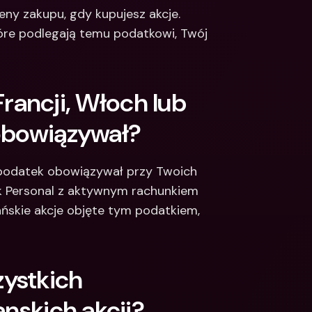
ny zakupu, gdy kupujesz akcje. 
tóre podlegają temu podatkowi, Twój 
ancji, Włoch lub 
 obowiązywał?
 podatek obowiązywał przy Twoich 
k Personal z aktywnym rachunkiem 
ańskie akcje objęte tym podatkiem, 
ystkich 
anskich akcji?