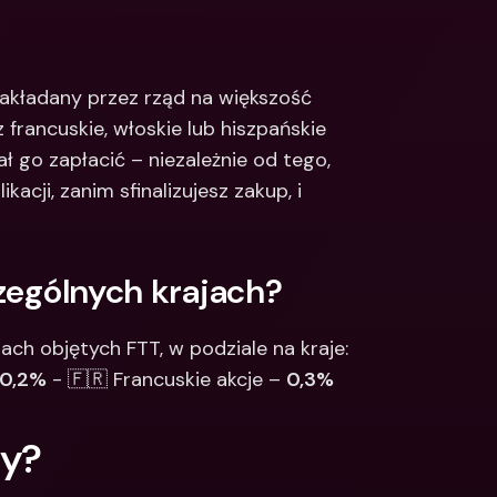
Integrations
narodowe konta 
e & Zagraniczne 
Międzynarodowe konta 
bankowe & Zagraniczne 
akładany przez rząd na większość 
waluty
z francuskie, włoskie lub hiszpańskie 
 go zapłacić – niezależnie od tego, 
cji, zanim sfinalizujesz zakup, i 
zególnych krajach?
ch objętych FTT, w podziale na kraje: 
0,2%
 - 🇫🇷 Francuskie akcje – 
0,3%
ny?