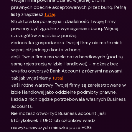
Twoja firma powinna działać w jednej z form 
prawnych obecnie akceptowanych przez bunq. Pełną 
listę znajdziesz 
tutaj
.
Struktura korporacyjna i działalność Twojej firmy 
powinny być zgodne z wymaganiami bunq. Więcej 
szczegółów znajdziesz poniżej.
Jednostka gospodarcza Twojej firmy nie może mieć 
więcej niż jednego konta w bunq.
Jeśli Twoja firma ma wiele nazw handlowych (pod tą 
samą rejestracją w Izbie Handlowej) – możesz bez 
wysiłku otworzyć Bank Account z różnymi nazwami, 
tak jak wyjaśniamy 
tutaj
.
Jeśli różne warstwy Twojej firmy są zarejestrowane w 
Izbie Handlowej jako oddzielne podmioty prawne, 
każda z nich będzie potrzebowała własnych Business 
accounts.
Nie możesz otworzyć Business account, jeśli 
którykolwiek z UBO lub członków władz 
niewykonawczych mieszka poza EOG. 