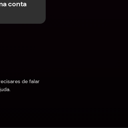
ma conta 
cisares de falar 
uda.