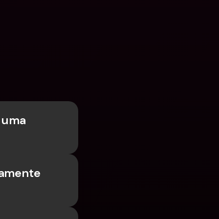
 uma 
amente 