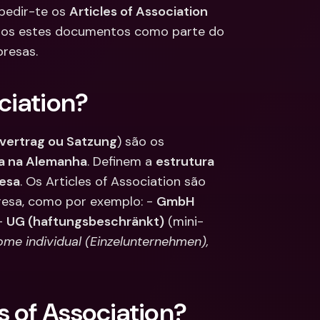
pedir-te os 
Articles of Association
ções
mos estes documentos como parte do 
edas 
Bancárias 
cionais & Moedas 
resas.
eiras
ciation?
vertrag ou Satzung
) são os 
sa na Alemanha
. Definem a 
estrutura 
resa
. Os Articles of Association são 
esa, como por exemplo: - 
GmbH
- 
UG (haftungsbeschränkt)
 (mini-
e individual (Einzelunternehmen), 
s of Association?