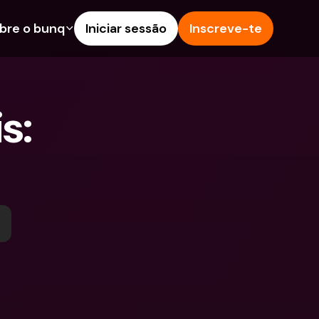
bre o bunq
Iniciar sessão
Inscreve-te
s
nalidades
Ajuda & Suporte
poupança
Centro de Ajuda
: 
s de Crédito
Blog
Estrangeiras & IBANs 
Reportar um problema
eiros
Contacta-nos
amentos e Depósitos 
Documentos Legais
Depósitos a prazo
Pay
Contas Bancárias 
eals
Internacionais & Moedas 
contas
Estrangeiras
tos a prazo
pósitos 
 de Despesas