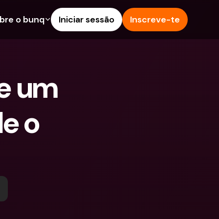
bre o bunq
Iniciar sessão
Inscreve-te
s
nalidades
Ajuda & Suporte
poupança
Centro de Ajuda
e um 
s de Crédito
Blog
Estrangeiras & IBANs 
Reportar um problema
eiros
e o 
Contacta-nos
amentos e Depósitos 
Documentos Legais
Depósitos a prazo
Pay
Contas Bancárias 
eals
Internacionais & Moedas 
contas
Estrangeiras
tos a prazo
pósitos 
 de Despesas