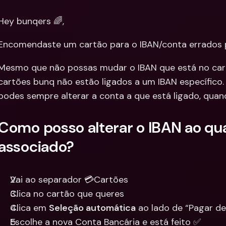
Integra
Contas Bancárias 
Hey bunqers 🌈,
Internacionais & Mo
Contas 
Estrangeiras
Interna
Encomendaste um cartão para o IBAN/conta errados 
Estrang
Mesmo que não possas mudar o IBAN que está no cart
cartões bunq não estão ligados a um IBAN específico. 
podes sempre alterar a conta a que está ligado, quan
Como posso alterar o IBAN ao qua
associado?
Vai ao separador 💳Cartões 
Clica no cartão que queres 
Clica em 
Seleção automática
 ao lado de “Pagar de
Escolhe a nova Conta Bancária e está feito ✅