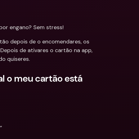
ções
edas 
Bancárias 
cionais & Moedas 
por engano? Sem stress!
eiras
ão depois de o encomendares, os 
Depois de ativares o cartão na app, 
do quiseres.
l o meu cartão está 
”