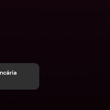
cária 