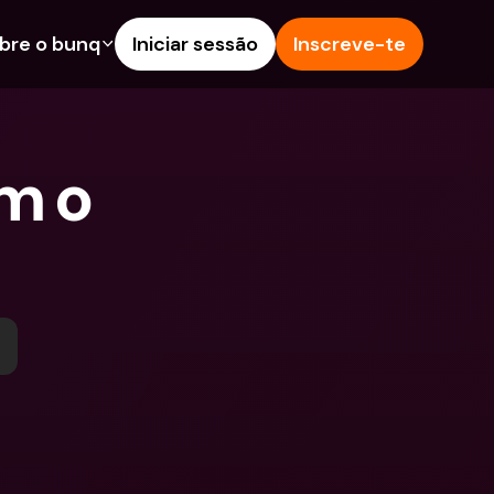
bre o bunq
Iniciar sessão
Inscreve-te
s
nalidades
Ajuda & Suporte
poupança
Centro de Ajuda
 o 
s de Crédito
Blog
Estrangeiras & IBANs 
Reportar um problema
eiros
Contacta-nos
amentos e Depósitos 
Documentos Legais
Depósitos a prazo
Pay
Contas Bancárias 
eals
Internacionais & Moedas 
contas
Estrangeiras
tos a prazo
pósitos 
 de Despesas