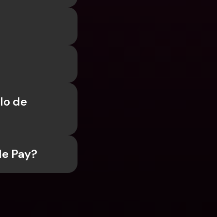
o de 
le Pay?