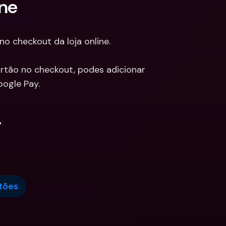
ine
no checkout da loja online.
rtão no checkout, podes adicionar 
oogle Pay.
.
tões