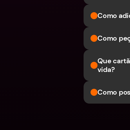
Como adic
Como peç
Que cartã
vida?
Como poss