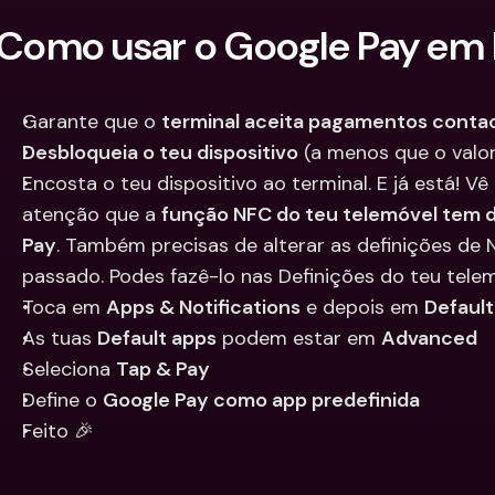
Integra
Como usar o Google Pay em lo
Contas Bancárias 
Internacionais & Mo
Contas 
Estrangeiras
Interna
Estrang
Garante que o 
terminal aceita pagamentos conta
Desbloqueia o teu dispositivo
 (a menos que o valor 
Encosta o teu dispositivo ao terminal. E já está! V
atenção que a 
função NFC do teu telemóvel tem de
Pay
. Também precisas de alterar as definições de 
passado. Podes fazê-lo nas Definições do teu tele
Toca em 
Apps & Notifications
 e depois em 
Default
As tuas 
Default apps
 podem estar em 
Advanced
Seleciona 
Tap & Pay
Define o 
Google Pay como app predefinida
Feito 🎉