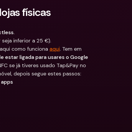
ções
jas físicas
edas 
Bancárias 
cionais & Moedas 
eiras
ctless
.
seja inferior a 25 €).
ê aqui como funciona 
aqui
. Tem em 
 estar ligada para usares o Google 
NFC se já tiveres usado Tap&Pay no 
móvel, depois segue estes passos:
 apps