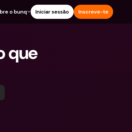
bre o bunq
Iniciar sessão
Inscreve-te
s
nalidades
Ajuda & Suporte
poupança
Centro de Ajuda
o que 
s de Crédito
Blog
Estrangeiras & IBANs 
Reportar um problema
eiros
Contacta-nos
amentos e Depósitos 
Documentos Legais
Depósitos a prazo
Pay
Contas Bancárias 
eals
Internacionais & Moedas 
contas
Estrangeiras
tos a prazo
pósitos 
 de Despesas