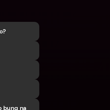
o? 
 bunq na 