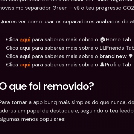
novíssimo separador Green – vê o teu progresso CO
Queres ver como usar os separadores acabados de at
Clica 
aqui
 para saberes mais sobre o 🏠Home Tab
Clica aqui para saberes mais sobre o 👯‍♀️Friends Ta
Clica aqui para saberes mais sobre o 
brand new
 
Clica 
aqui
 para saberes mais sobre o 👤Profile Tab
O que foi removido?
Para tornar a app bunq mais simples do que nunca, de
adoras um papel de destaque e, seguindo o teu feedb
algumas menos populares: