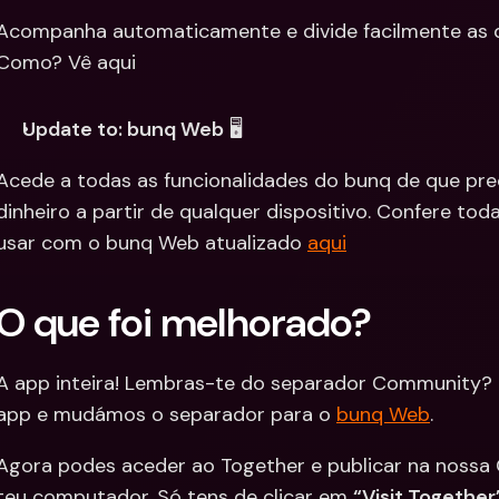
Acompanha automaticamente e divide facilmente as 
Como? Vê aqui
Update to: bunq Web
 🖥
Acede a todas as funcionalidades do bunq de que preci
dinheiro a partir de qualquer dispositivo. Confere tod
usar com o bunq Web atualizado 
aqui
O que foi melhorado?
A app inteira! Lembras-te do separador Community? D
app e mudámos o separador para o 
bunq Web
.
Agora podes aceder ao Together e publicar na nossa 
teu computador. Só tens de clicar em 
“Visit Together