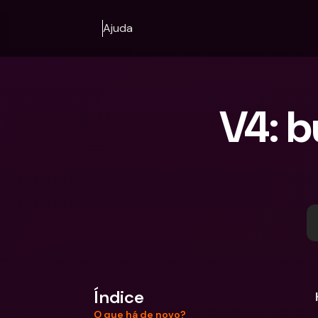
Ajuda
V4: b
Índice
O que há de novo?