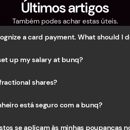
Últimos artigos
Também podes achar estas úteis.
ecognize a card payment. What should I d
set up my salary at bunq?
fractional shares?
heiro está seguro com a bunq?
tos se aplicam às minhas poupanças no