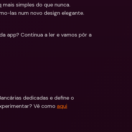
 mais simples do que nunca. 
ções
mo-las num novo design elegante. 
edas 
Bancárias 
cionais & Moedas 
eiras
da app? Continua a ler e vamos pôr a 
ncárias dedicadas e define o 
experimentar? Vê como 
aqui