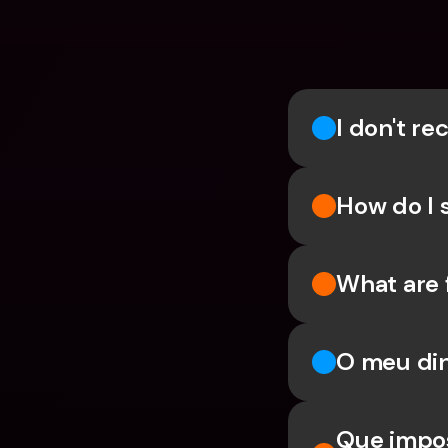
I don't r
How do I 
What are 
O meu din
Que impos