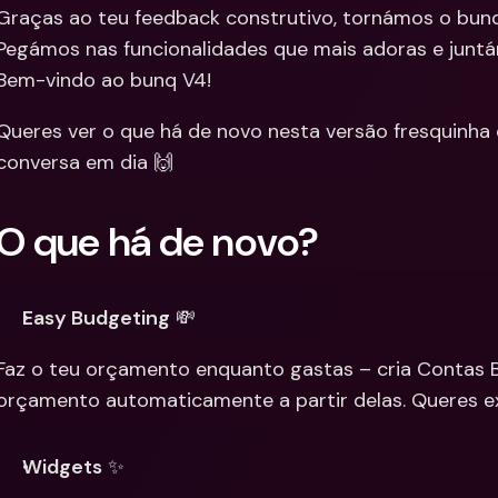
Graças ao teu feedback construtivo, tornámos o bunq
Integra
Contas Bancárias 
Pegámos nas funcionalidades que mais adoras e juntá
Internacionais & Mo
Contas 
Estrangeiras
Interna
Bem-vindo ao bunq V4!
Estrang
Queres ver o que há de novo nesta versão fresquinha 
conversa em dia 🙌
O que há de novo? 
Easy Budgeting
 💸
Faz o teu orçamento enquanto gastas – cria Contas Ba
orçamento automaticamente a partir delas. Queres 
Widgets
 ✨