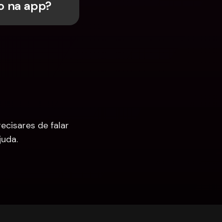
o na app?
cisares de falar 
uda.