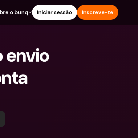
bre o bunq
Iniciar sessão
Inscreve-te
s
nalidades
Ajuda & Suporte
poupança
Centro de Ajuda
envio 
s de Crédito
Blog
Estrangeiras & IBANs 
Reportar um problema
eiros
nta 
Contacta-nos
amentos e Depósitos 
Documentos Legais
Depósitos a prazo
Pay
Contas Bancárias 
eals
Internacionais & Moedas 
contas
Estrangeiras
tos a prazo
pósitos 
 de Despesas