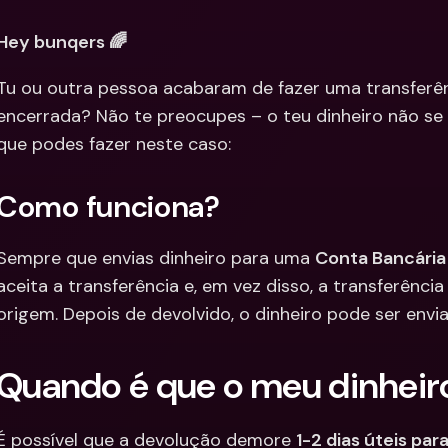
Integra
Contas Bancárias 
Hey bunqers 🌈
Internacionais & Mo
Contas 
Estrangeiras
Interna
Tu ou outra pessoa acabaram de fazer uma transferên
Estrang
encerrada? Não te preocupes – o teu dinheiro não se 
que podes fazer neste caso:
Como funciona?
Sempre que envias dinheiro para uma 
Conta Bancária 
aceita a transferência e, em vez disso, a transferência
origem. Depois de devolvido, o dinheiro pode ser envi
Quando é que o meu dinheiro
É possível que a devolução demore 
1-2 dias úteis pa