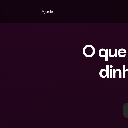
Ajuda
O que
din