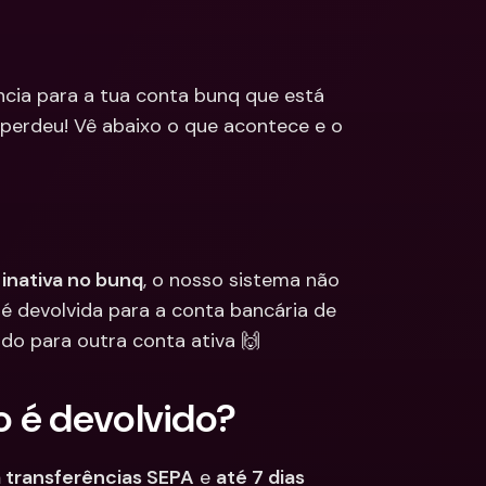
ções
edas 
Bancárias 
cionais & Moedas 
cia para a tua conta bunq que está 
eiras
perdeu! Vê abaixo o que acontece e o 
inativa no bunq
, o nosso sistema não 
 é devolvida para a conta bancária de 
ado para outra conta ativa 🙌
 é devolvido?
ra transferências SEPA
 e 
até 7 dias 