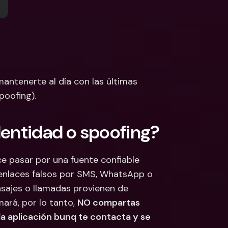
 Bancarias 
isas
cionales y Divisas
antenerte al día con las últimas 
poofing).
dentidad o spoofing?
e pasar por una fuente confiable 
enlaces falsos por SMS, WhatsApp o 
sajes o llamadas provienen de 
rá, por lo tanto, 
NO compartas 
la aplicación bunq te contacta y se 