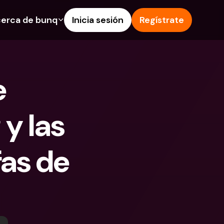
erca de bunq
Inicia sesión
Regístrate
os
nes
Ayuda & Soporte
 de Ahorro
Centro de Ayuda
 
s de crédito
Blog
 e IBAN extranjeros
Informa de un problema
y las 
as y depósitos en 
Contacta con nosotros
Documentos Legales
 Pay
as de 
Depósitos a plazo
s bunq
Cuentas Bancarias 
e facturas
Internacionales y Divisas
tos a plazo
n de gastos
 en 
ciones