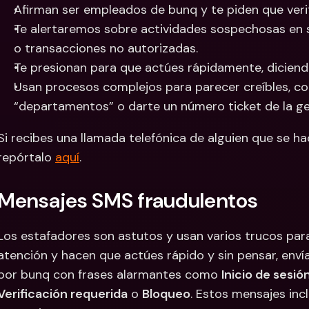
Afirman ser empleados de bunq y te piden que verif
Te alertaremos sobre actividades sospechosas en s
o transacciones no autorizadas.
Te presionan para que actúes rápidamente, diciend
Usan procesos complejos para parecer creíbles, com
“departamentos” o darte un número ticket de la ge
Si recibes una llamada telefónica de alguien que se ha
repórtalo 
aquí
.
Mensajes SMS fraudulentos
Los estafadores son astutos y usan varios trucos para 
atención y hacen que actúes rápido y sin pensar, enví
por bunq con frases alarmantes como 
Inicio de sesi
Verificación requerida
 o 
Bloqueo
. Estos mensajes inc