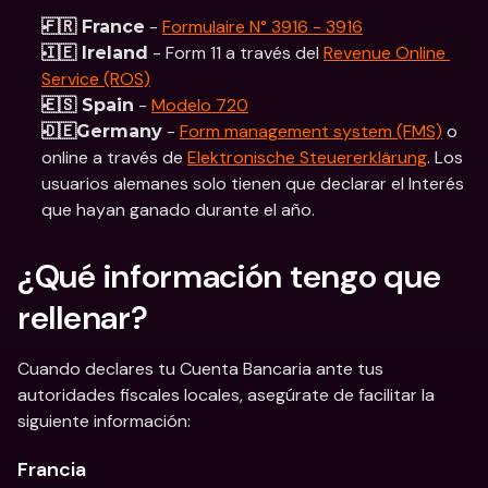
 - 
Formulaire N° 3916 - 3916
🇫🇷 France
 - Form 11 a través del 
Revenue Online 
🇮🇪 Ireland
Service (ROS)
 - 
Modelo 720
🇪🇸 Spain
 - 
Form management system (FMS)
 o 
🇩🇪Germany
online a través de 
Elektronische Steuererklärung
. Los 
usuarios alemanes solo tienen que declarar el Interés 
que hayan ganado durante el año.
¿Qué información tengo que 
rellenar?
Cuando declares tu Cuenta Bancaria ante tus 
autoridades fiscales locales, asegúrate de facilitar la 
siguiente información:
Francia