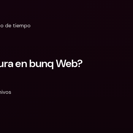
odo de tiempo
tura en bunq Web?
hivos