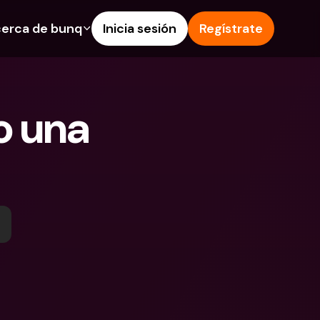
erca de bunq
Inicia sesión
Regístrate
os
nes
Ayuda & Soporte
 de Ahorro
Centro de Ayuda
 una 
s de crédito
Blog
 e IBAN extranjeros
Informa de un problema
as y depósitos en 
Contacta con nosotros
Documentos Legales
 Pay
Depósitos a plazo
s bunq
Cuentas Bancarias 
e facturas
Internacionales y Divisas
tos a plazo
n de gastos
 en 
ciones