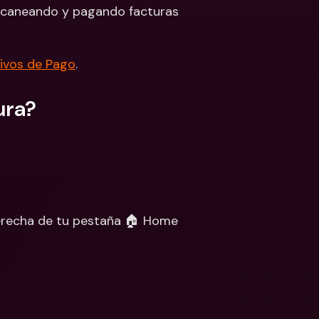
scaneando y pagando facturas 
 Bancarias 
isas
cionales y Divisas
ivos de Pago
.
ura?
derecha de tu pestaña 🏠 Home