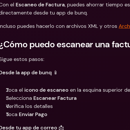
Con el 
Escaneo de Factura
, puedes ahorrar tiempo e
Cuentas Bancarias 
Cuentas
directamente desde tu app de bunq.
Internacionales y Div
Interna
Incluso puedes hacerlo con archivos XML y otros 
Arch
¿Cómo puedo escanear una fact
Sigue estos pasos:
Desde la app de bunq
 📱
Toca el 
icono de escaneo
 en la esquina superior 
Selecciona 
Escanear Factura
Verifica los detalles
Toca 
Enviar Pago
Desde tu app de correo
 📩