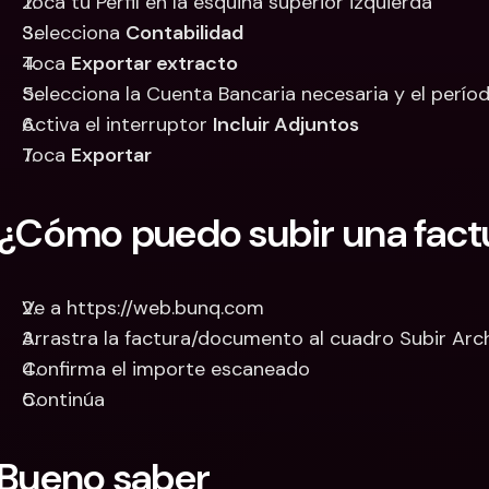
Toca tu Perfil en la esquina superior izquierda
Selecciona 
Contabilidad
Toca 
Exportar extracto
Selecciona la Cuenta Bancaria necesaria y el perí
Activa el interruptor 
Incluir Adjuntos
Toca 
Exportar
¿Cómo puedo subir una fac
Ve a https://web.bunq.com
Arrastra la factura/documento al cuadro Subir Arc
Confirma el importe escaneado
Continúa
Bueno saber