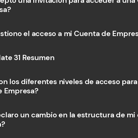
pto una invitación para acceder a una 
sa?
Cuentas Bancarias 
Cuentas
Internacionales y Div
Interna
tiono el acceso a mi Cuenta de Empre
ate 31 Resumen
n los diferentes niveles de acceso para 
e Empresa?
laro un cambio en la estructura de mi
a?