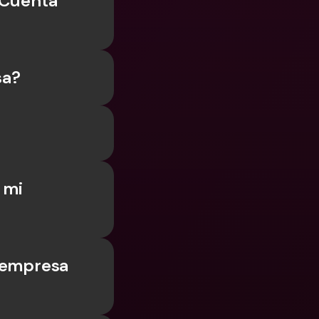
Cuenta 
 Bancarias 
isas
cionales y Divisas
sa?
mi 
 empresa 