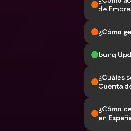
¿Cómo ace
de Empre
¿Cómo ges
bunq Upd
¿Cuáles so
Cuenta d
¿Cómo dec
en Españ