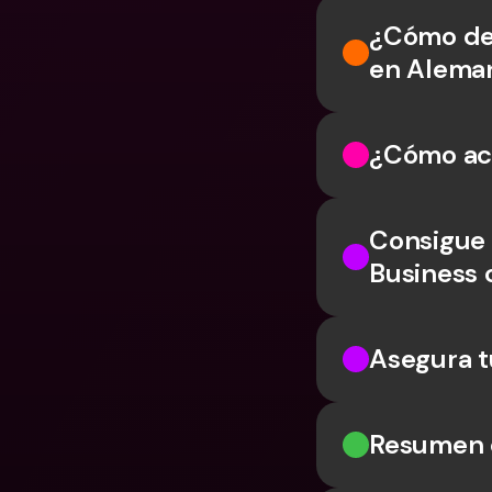
¿Cómo dec
en Alema
¿Cómo act
Consigue 
Business
Asegura t
Resumen 