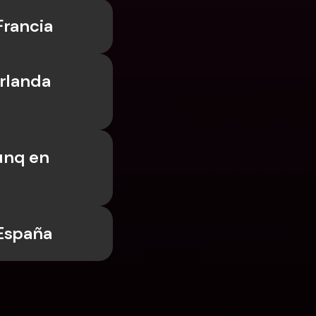
Francia
rlanda 
nq en 
 España