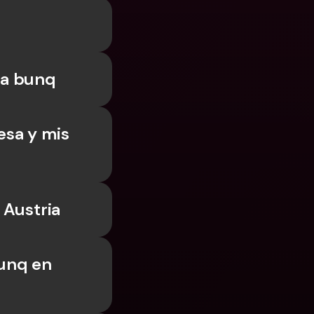
sa bunq
sa y mis 
 Austria
unq en 