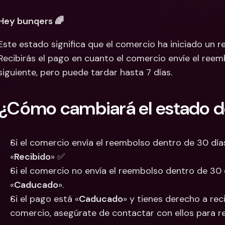
Cuentas Bancarias 
Cuentas
Hey bunqers 🌈
Internacionales y Div
Interna
Este estado significa que el comercio ha iniciado un r
Recibirás el pago en cuanto el comercio envíe el reem
siguiente, pero puede tardar hasta 7 días.
¿Cómo cambiará el estado d
Si el comercio envía el reembolso dentro de 30 días
«
Recibido
» ✅
Si el comercio no envía el reembolso dentro de 30 
«
Caducado
».
Si el pago está «
Caducado
» y tienes derecho a rec
comercio, asegúrate de contactar con ellos para r