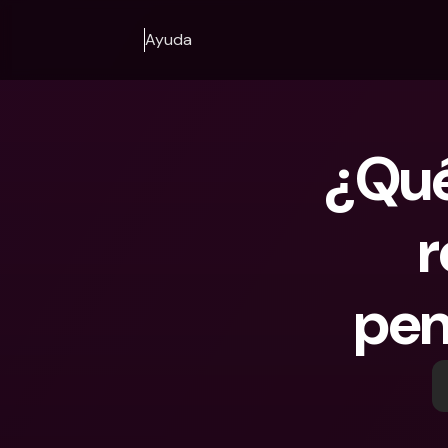
Ayuda
¿Qué 
r
pen