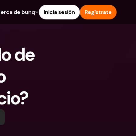
erca de bunq
Inicia sesión
Regístrate
os
nes
Ayuda & Soporte
 de Ahorro
Centro de Ayuda
o de 
s de crédito
Blog
 e IBAN extranjeros
Informa de un problema
 
as y depósitos en 
Contacta con nosotros
Documentos Legales
 Pay
cio?
Depósitos a plazo
s bunq
Cuentas Bancarias 
e facturas
Internacionales y Divisas
tos a plazo
n de gastos
 en 
ciones