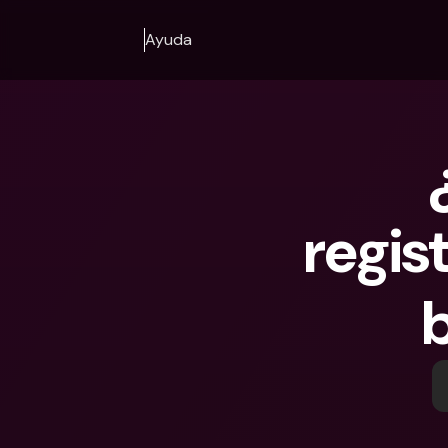
Ayuda
regis