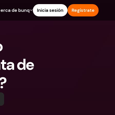
erca de bunq
Inicia sesión
Regístrate
os
nes
Ayuda & Soporte
 de Ahorro
Centro de Ayuda
 
s de crédito
Blog
 e IBAN extranjeros
Informa de un problema
ta de 
as y depósitos en 
Contacta con nosotros
Documentos Legales
 Pay
?
Depósitos a plazo
s bunq
Cuentas Bancarias 
e facturas
Internacionales y Divisas
tos a plazo
n de gastos
 en 
ciones