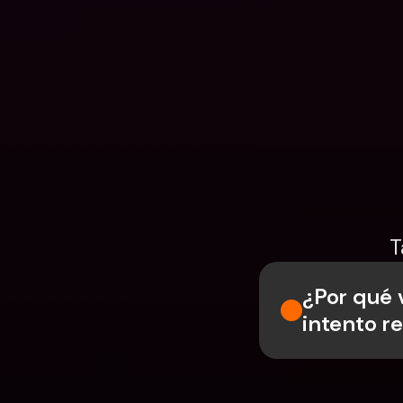
T
¿Por qué 
intento r