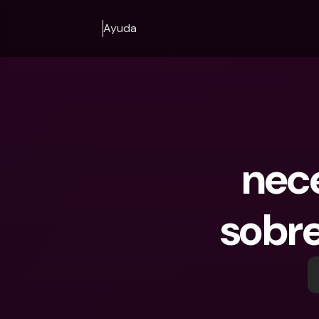
Ayuda
nec
sobr