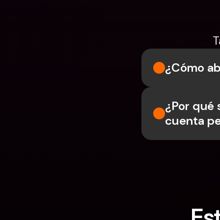
T
¿Cómo abr
¿Por qué 
cuenta pe
Es