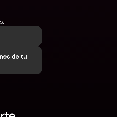
s.
nes de tu 
rte