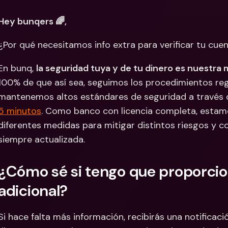
Cuentas Bancarias 
Cuentas
Hey bunqers 🌈,
Internacionales y Div
Interna
¿Por qué necesitamos info extra para verificar tu cuent
En bunq, 
la seguridad tuya y de tu dinero es nuestra 
100% de que así sea, seguimos los procedimientos reg
mantenemos altos estándares de seguridad a través 
5 minutos
. Como banco con licencia completa, estam
diferentes medidas para mitigar distintos riesgos y c
siempre actualizada.
¿Cómo sé si tengo que proporcio
adicional?
Si hace falta más información, recibirás una notificació