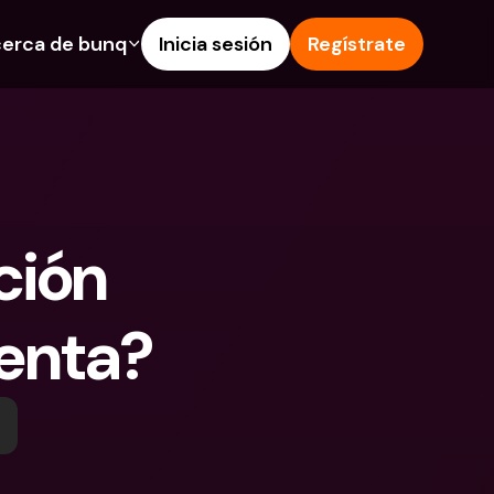
erca de bunq
Inicia sesión
Regístrate
os
nes
Ayuda & Soporte
 de Ahorro
Centro de Ayuda
s de crédito
Blog
 e IBAN extranjeros
Informa de un problema
ión 
as y depósitos en 
Contacta con nosotros
Documentos Legales
 Pay
enta?
Depósitos a plazo
s bunq
Cuentas Bancarias 
e facturas
Internacionales y Divisas
tos a plazo
n de gastos
 en 
ciones