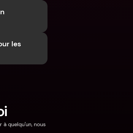
n 
ur les 
oi
 à quelqu'un, nous 