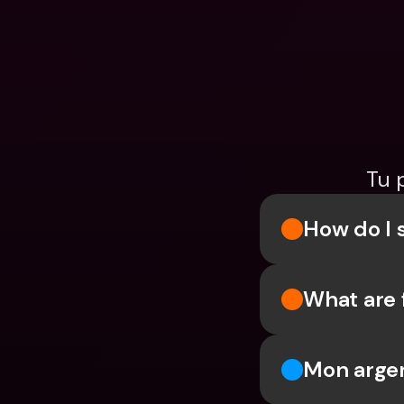
Tu 
How do I 
What are 
Mon argen