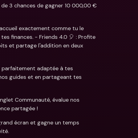
e de 3 chances de gagner 10 000,00 € 
s
ncaires 
aux & devises 
d'accueil exactement comme tu le 
es finances. - Friends 4.0 🎈 : Profite 
s et partage l'addition en deux 
, parfaitement adaptée à tes 
nos guides et en partageant tes 
'onglet Communauté, évalue nos 
ence partagée !
r grand écran et gagne un temps 
ité.