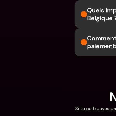
Quels imp
Belgique 
Comment u
paiements
N
Si tu ne trouves pa