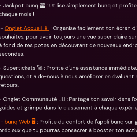
Comparer les abonnements
- Jackpot bunq 🎰 : Utilise simplement bunq et profit
Intégration
Comptes bancaires 
chaque mois !
internationaux & devises 
Comptes ba
étrangères
internation
étrangères
 - 
Onglet Accueil 📱
 : Organise facilement ton écran 
souhaites, pour avoir toujours une vue super claire sur t
à fond de tes potes en découvrant de nouveaux endroit
secondes. 
- Supertickets 🚀 : Profite d'une assistance immédiate
questions, et aide-nous à nous améliorer en évaluant 
retours.
- Onglet Communauté 👯‍♀️ : Partage ton savoir dans l
guides et grimpe dans le classement à chaque expéri
 - 
bunq Web 🖥
 : Profite du confort de l'appli bunq su
précieux que tu pourras consacrer à booster ton activ