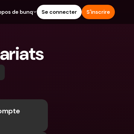
opos de bunq
Se connecter
S'inscrire
alités
Aide & Assistance
épargne
Centre d'Aide
riats
rédit
Blog
angères & IBANs 
Signaler un problème
Nous contacter
 dépôts aux 
Documents légaux
rs
Comptes à Terme
Comptes bancaires 
internationaux & devises 
ompte 
étrangères
 Terme
s dépenses