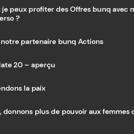
Comparer les abonnements
Intégration
e peux profiter des Offres bunq avec 
Comptes bancaires 
internationaux & devises 
Comptes ba
erso ?
étrangères
internation
étrangères
notre partenaire bunq Actions
ate 20 – aperçu
ndons la paix
 donnons plus de pouvoir aux femmes d