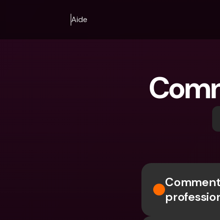
Aide
Comm
Comment p
professio