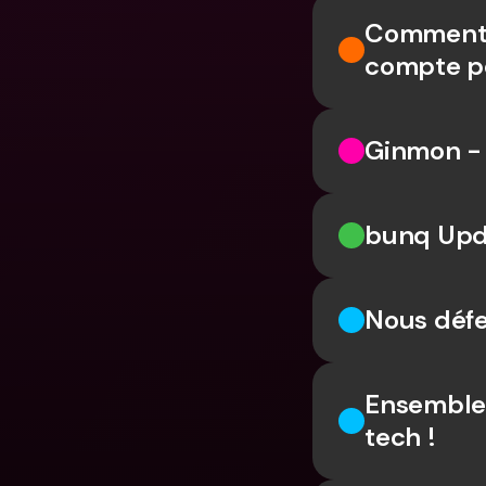
Comment j
compte p
Ginmon - 
bunq Upd
Nous défe
Ensemble,
tech !