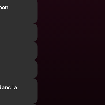
s
mon 
ncaires 
aux & devises 
ans la 