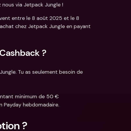
 nous via Jetpack Jungle !
s
ncaires 
ivent entre le 8 août 2025 et le 8 
aux & devises 
chat chez Jetpack Jungle en payant 
 Cashback ?
Jungle. Tu as seulement besoin de 
ontant minimum de 50 €
in Payday hebdomadaire.
tion ? 