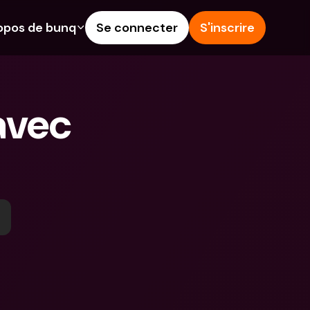
opos de bunq
Se connecter
S'inscrire
alités
Aide & Assistance
épargne
Centre d'Aide
vec 
rédit
Blog
angères & IBANs 
Signaler un problème
Nous contacter
 dépôts aux 
Documents légaux
rs
Comptes à Terme
Comptes bancaires 
internationaux & devises 
étrangères
 Terme
s dépenses