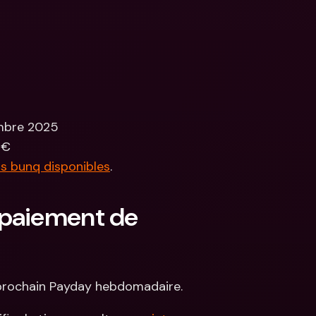
embre 2025
 €
ns bunq disponibles
.
paiement de 
 prochain Payday hebdomadaire.