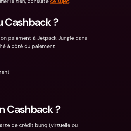
ier le tien, consulte 
ce sujet
.
u Cashback ? 
 ton paiement à Jetpack Jungle dans 
ché à côté du paiement :
ement
on Cashback ?
te de crédit bunq (virtuelle ou 