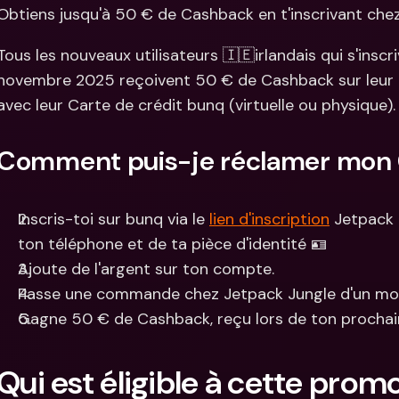
Comparer les abonnements
Obtiens jusqu'à 50 € de Cashback en t'inscrivant chez
Intégration
Comptes bancaires 
internationaux & devises 
Comptes ba
Tous les nouveaux utilisateurs 🇮🇪irlandais qui s'inscr
étrangères
internation
novembre 2025 reçoivent 50 € de Cashback sur leur a
étrangères
avec leur Carte de crédit bunq (virtuelle ou physique).
Comment puis-je réclamer mon
Inscris-toi sur bunq via le 
lien d'inscription
 Jetpack 
ton téléphone et de ta pièce d'identité 🪪
Ajoute de l'argent sur ton compte.
Passe une commande chez Jetpack Jungle d'un m
Gagne 50 € de Cashback, reçu lors de ton procha
Qui est éligible à cette promo