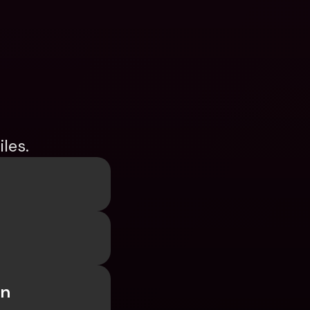
les.
n 