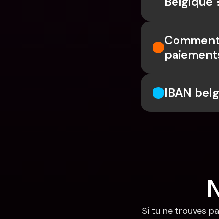
Belgique 
Comment u
paiements
IBAN belg
N
Si tu ne trouves pa