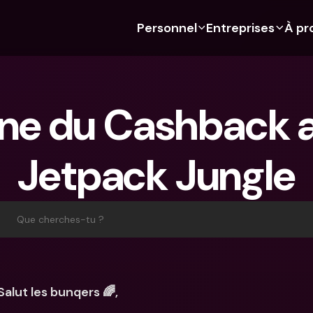
Personnel
Entreprises
À pr
 Découvre bunq 
 Découvre bunq 
Fonctionnalités
À propos de nous
Fonctionn
Pour les étudiants
bunq Business
Budgétisation
À propos de nous
Compte d'
ne du Cashback a
Pour les expats
Pour les freelances
Cartes de crédit
Durabilité
Cartes de c
Pour les couples
Pour les PME
Crypto
Presse
Devises étr
étrangers
Jetpack Jungle
Abonnements 
Pour les parents
Comptes communs
Emplois
Retraits et
bancaires
Abonnements 
Paiements
distributeu
bancaires
bunq Free
Parrainer un ami
Tap to Pay
Que cherches-tu ?
bunq Free
bunq Core
Compte d'épargne
bunq Deals
bunq Core
bunq Pro
Comptes à Terme
Bill Pay
bunq Pro
bunq Elite
Actions
Comptes à
Salut les bunqers 🌈,
bunq Elite
Comparer les abonnements
Retraits et dépôts aux 
Gestion de
distributeurs