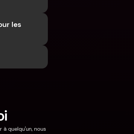
ur les 
oi
 à quelqu'un, nous 