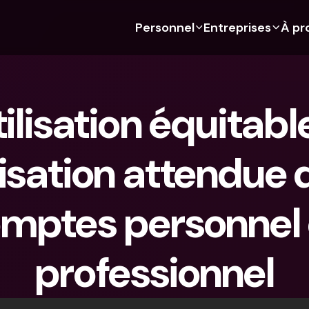
Personnel
Entreprises
À pr
 Découvre bunq 
 Découvre bunq 
Fonctionnalités
À propos de nous
Fonctionn
Pour les étudiants
bunq Business
Budgétisation
À propos de nous
Compte d'
ilisation équitable 
Pour les expats
Pour les freelances
Cartes de crédit
Durabilité
Cartes de c
Pour les couples
Pour les PME
Crypto
Presse
Devises étr
étrangers
lisation attendue 
Abonnements 
Pour les parents
Comptes communs
Emplois
Retraits et
bancaires
Abonnements 
Paiements
distributeu
bancaires
bunq Free
mptes personnel e
Parrainer un ami
Tap to Pay
bunq Free
bunq Core
Compte d'épargne
bunq Deals
bunq Core
bunq Pro
Comptes à Terme
professionnel
Bill Pay
bunq Pro
bunq Elite
Actions
Comptes à
bunq Elite
Comparer les abonnements
Retraits et dépôts aux 
Gestion de
distributeurs