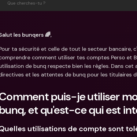
Comparer les abonnements
Que cherches-tu ?
Intégration
Comptes bancaires 
internationaux & devises 
Comptes ba
étrangères
internation
étrangères
Salut les bunqers 🌈,
Pour ta sécurité et celle de tout le secteur bancaire, 
comprendre comment utiliser tes comptes Perso et Bus
utilisation de bunq respecte bien les règles. Dans cet ar
directives et les attentes de bunq pour les titulaires
Comment puis-je utiliser m
bunq, et qu'est-ce qui est int
Quelles utilisations de compte sont tol