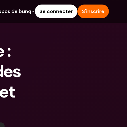
opos de bunq
Se connecter
S'inscrire
alités
Aide & Assistance
épargne
Centre d'Aide
: 
rédit
Blog
angères & IBANs 
Signaler un problème
des 
Nous contacter
 dépôts aux 
Documents légaux
rs
t 
Comptes à Terme
Comptes bancaires 
internationaux & devises 
étrangères
 Terme
s dépenses