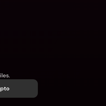
les.
ypto