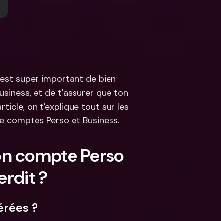
s
ncaires 
aux & devises 
c'est super important de bien 
iness, et de t'assurer que ton 
ticle, on t'explique tout sur les 
 de comptes Perso et Business.
on compte Perso 
erdit ?
érées ?