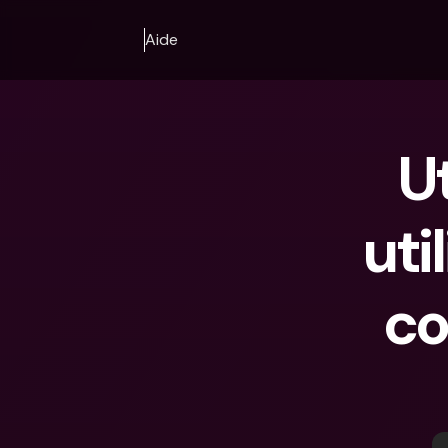
Aide
Ut
uti
co