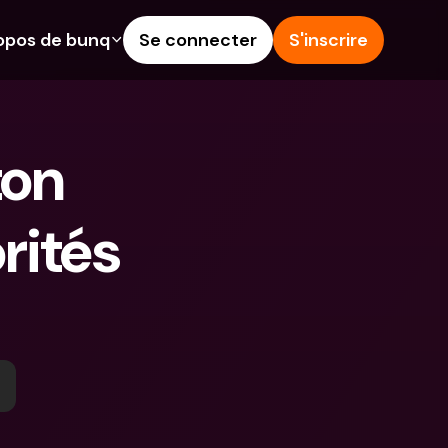
opos de bunq
Se connecter
S'inscrire
alités
Aide & Assistance
épargne
Centre d'Aide
on 
rédit
Blog
angères & IBANs 
Signaler un problème
ités 
Nous contacter
 dépôts aux 
Documents légaux
rs
Comptes à Terme
Comptes bancaires 
internationaux & devises 
étrangères
 Terme
s dépenses