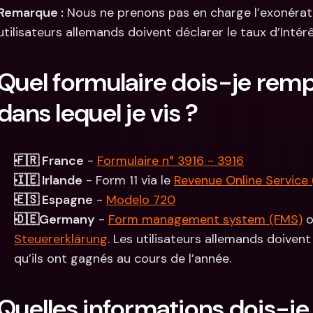
Remarque :
 Nous ne prenons pas en charge l’exonératio
utilisateurs allemands doivent déclarer le taux d’Inté
Quel formulaire dois-je rempli
dans lequel je vis ?
🇫🇷 France
 - 
Formulaire n° 3916 - 3916
🇮🇪 Irlande
 - Form 11 via le 
Revenue Online Service
🇪🇸 Espagne
 - 
Modelo 720
🇩🇪Germany
 - 
Form management system (FMS)
 
Steuererklärung
. Les utilisateurs allemands doivent
qu’ils ont gagnés au cours de l’année.
Quelles informations dois-je