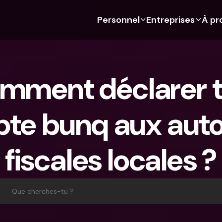
Personnel
Entreprises
À pr
 Découvre bunq 
 Découvre bunq 
Fonctionnalités
À propos de nous
Fonctionn
Pour les étudiants
bunq Business
Budgétisation
À propos de nous
Compte d'
mment déclarer t
Pour les expats
Pour les freelances
Cartes de crédit
Durabilité
Cartes de c
Pour les couples
Pour les PME
Crypto
Presse
Devises étr
étrangers
te bunq aux autor
Abonnements 
Pour les parents
Comptes communs
Emplois
Retraits et
bancaires
Abonnements 
Paiements
distributeu
bancaires
bunq Free
fiscales locales ?
Parrainer un ami
Tap to Pay
bunq Free
bunq Core
Compte d'épargne
bunq Deals
bunq Core
bunq Pro
Comptes à Terme
Bill Pay
Que cherches-tu ?
bunq Pro
bunq Elite
Actions
Comptes à
bunq Elite
Comparer les abonnements
Retraits et dépôts aux 
Gestion de
distributeurs