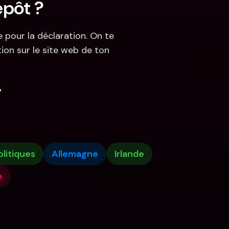
épôt ?
 pour la déclaration. On te 
on sur le site web de ton 
.
olitiques
Allemagne
Irlande
e