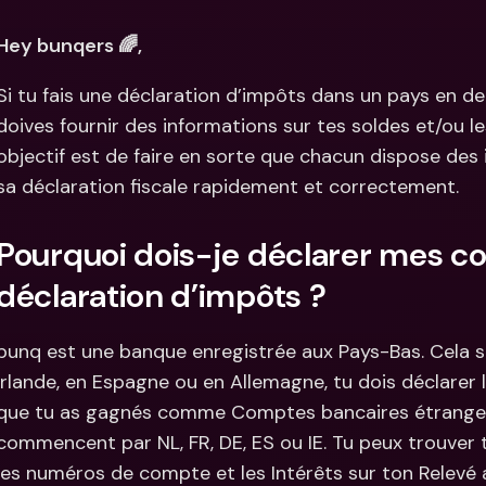
Comparer les abonnements
Intégration
Comptes bancaires 
Hey bunqers 🌈, 
internationaux & devises 
Comptes ba
étrangères
internation
Si tu fais une déclaration d’impôts dans un pays en deh
étrangères
doives fournir des informations sur tes soldes et/ou le
objectif est de faire en sorte que chacun dispose des 
sa déclaration fiscale rapidement et correctement.
Pourquoi dois-je déclarer mes c
déclaration d’impôts ?
bunq est une banque enregistrée aux Pays-Bas. Cela sign
Irlande, en Espagne ou en Allemagne, tu dois déclarer 
que tu as gagnés comme Comptes bancaires étrangers. 
commencent par NL, FR, DE, ES ou IE. Tu peux trouver to
les numéros de compte et les Intérêts sur ton Relevé 