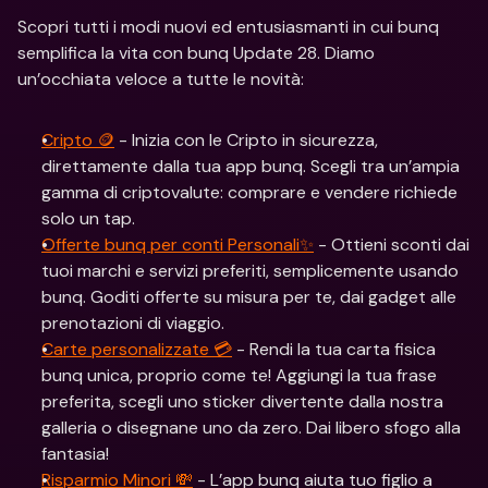
Scopri tutti i modi nuovi ed entusiasmanti in cui bunq 
semplifica la vita con bunq Update 28. Diamo 
un’occhiata veloce a tutte le novità:
Cripto 🪙
 - Inizia con le Cripto in sicurezza, 
direttamente dalla tua app bunq. Scegli tra un’ampia 
gamma di criptovalute: comprare e vendere richiede 
solo un tap.
Offerte bunq per conti Personali✨
 - Ottieni sconti dai 
tuoi marchi e servizi preferiti, semplicemente usando 
bunq. Goditi offerte su misura per te, dai gadget alle 
prenotazioni di viaggio.
Carte personalizzate 💳
 - Rendi la tua carta fisica 
bunq unica, proprio come te! Aggiungi la tua frase 
preferita, scegli uno sticker divertente dalla nostra 
galleria o disegnane uno da zero. Dai libero sfogo alla 
fantasia!
Risparmio Minori 💸
 - L’app bunq aiuta tuo figlio a 