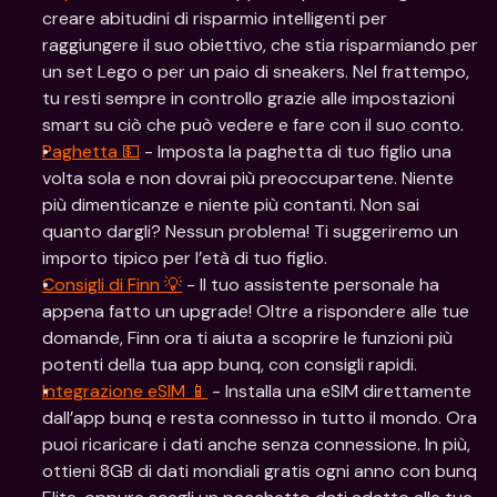
creare abitudini di risparmio intelligenti per 
raggiungere il suo obiettivo, che stia risparmiando per 
un set Lego o per un paio di sneakers. Nel frattempo, 
tu resti sempre in controllo grazie alle impostazioni 
smart su ciò che può vedere e fare con il suo conto.
Paghetta 💵
 - Imposta la paghetta di tuo figlio una 
volta sola e non dovrai più preoccupartene. Niente 
più dimenticanze e niente più contanti. Non sai 
quanto dargli? Nessun problema! Ti suggeriremo un 
importo tipico per l’età di tuo figlio.
Consigli di Finn 💡
 - Il tuo assistente personale ha 
appena fatto un upgrade! Oltre a rispondere alle tue 
domande, Finn ora ti aiuta a scoprire le funzioni più 
potenti della tua app bunq, con consigli rapidi.
Integrazione eSIM 📱
 - Installa una eSIM direttamente 
dall’app bunq e resta connesso in tutto il mondo. Ora 
puoi ricaricare i dati anche senza connessione. In più, 
ottieni 8GB di dati mondiali gratis ogni anno con bunq 