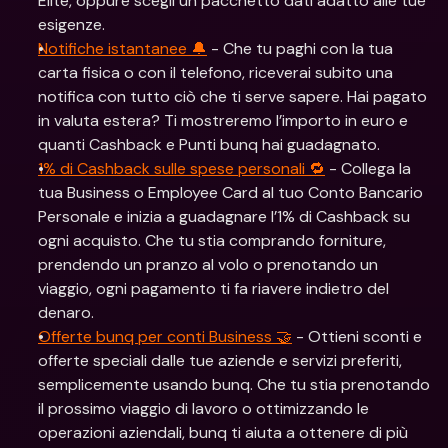
Elite, oppure scegli un pacchetto dati adatto alle tue 
esigenze.
Notifiche istantanee 🔔
 - Che tu paghi con la tua 
carta fisica o con il telefono, riceverai subito una 
notifica con tutto ciò che ti serve sapere. Hai pagato 
in valuta estera? Ti mostreremo l’importo in euro e 
quanti Cashback e Punti bunq hai guadagnato.
1% di Cashback sulle spese personali 🔁
 - Collega la 
tua Business o Employee Card al tuo Conto Bancario 
Personale e inizia a guadagnare l’1% di Cashback su 
ogni acquisto. Che tu stia comprando forniture, 
prendendo un pranzo al volo o prenotando un 
viaggio, ogni pagamento ti fa riavere indietro del 
denaro.
Offerte bunq per conti Business 🤝
 - Ottieni sconti e 
offerte speciali dalle tue aziende e servizi preferiti, 
semplicemente usando bunq. Che tu stia prenotando 
il prossimo viaggio di lavoro o ottimizzando le 
operazioni aziendali, bunq ti aiuta a ottenere di più 