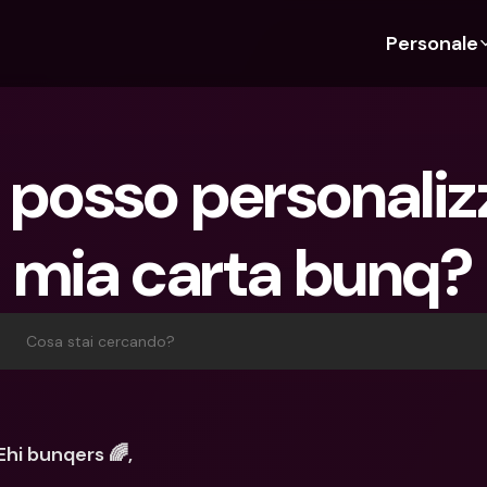
Personale
Scopri bunq
Scopri bunq
Chi siam
Funz
Per studenti
bunq Business
Chi Siamo
Bud
osso personalizza
Per expat
Per freelancer
Sostenibil
Car
Per coppie
Per PMI
Stampa
Cri
mia carta bunq?
Piani
Per genitori
Lavora co
Con
Piani
bunq Free
Pag
bunq Free
bunq Core
Inv
Cosa stai cercando?
bunq Core
bunq Pro
Con
bunq Pro
bunq Elite
Dep
bunq Elite
Confronta i piani
Azi
Ehi bunqers 🌈,
Confronta i piani
Pre