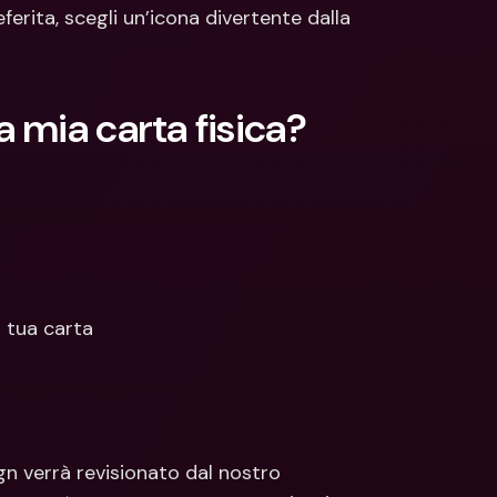
ti Bancari internazionali e 
Conti Bancari internazionali e 
erita, scegli un’icona divertente dalla 
ute estere
Valute estere
 mia carta fisica?
a tua carta
gn verrà revisionato dal nostro 