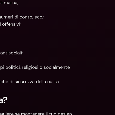
di marca;
numeri di conto, ecc.;
 offensivi;
ntisociali;
politici, religiosi o socialmente 
che di sicurezza della carta.
a?
gliere se mantenere il tuo design 