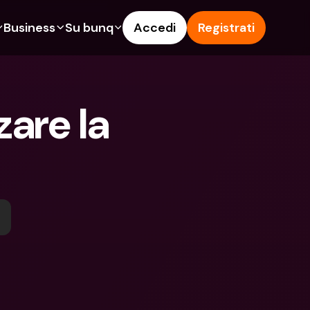
Business
Su bunq
Accedi
Registrati
o
ionalità
Funzionalità
Aiuto & Supporto
get
Conto di Risparmio
Help Center
re la 
ità
te di Credito
Carte di Credito
Blog
pto
Valute estere e IBAN Esteri
Segnala un problema
n noi
ti Cointestati
Prelievi e depositi ATM
Contattaci
amenti
Tap to Pay
Documenti legali
ita un Amico
Offerte bunq
Depositi a Termine
to di Risparmio
Pagamento bollette
Conti Bancari internazionali e 
Valute estere
ositi a Termine
Depositi a Termine
oni
Gestione delle spese
lievi e depositi ATM
Integrazioni