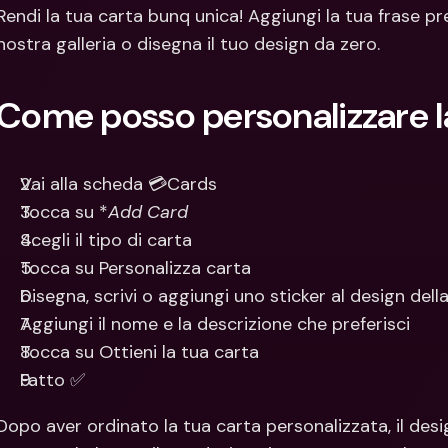
Con
Rendi la tua carta bunq unica! Aggiungi la tua frase pref
Val
nostra galleria o disegna il tuo design da zero.
Come posso personalizzare la
Vai alla scheda 💳Cards
Tocca su *
Add Card
Scegli il tipo di carta
Tocca su Personalizza carta
Disegna, scrivi o aggiungi uno sticker al design dell
Aggiungi il nome e la descrizione che preferisci
Tocca su Ottieni la tua carta
Fatto ✅
Dopo aver ordinato la tua carta personalizzata, il desi