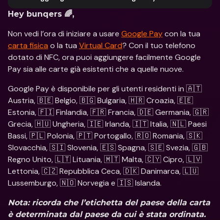
Hey bunqers 🌈,
Non vedi l’ora di iniziare a usare 
Google Pay
 con la tua 
carta fisica
 o la tua 
Virtual Card
? Con il tuo telefono 
dotato di NFC, ora puoi aggiungere facilmente Google 
Pay sia alle carte già esistenti che a quelle nuove.
Google Pay è disponibile per gli utenti residenti in 🇦🇹 
Austria, 🇧🇪 Belgio, 🇧🇬 Bulgaria, 🇭🇷 Croazia, 🇪🇪 
Estonia, 🇫🇮 Finlandia, 🇫🇷 Francia, 🇩🇪 Germania, 🇬🇷 
Grecia, 🇭🇺 Ungheria, 🇮🇪 Irlanda, 🇮🇹 Italia, 🇳🇱 Paesi 
Bassi, 🇵🇱 Polonia, 🇵🇹 Portogallo, 🇷🇴 Romania, 🇸🇰 
Slovacchia, 🇸🇮 Slovenia, 🇪🇸 Spagna, 🇸🇪 Svezia, 🇬🇧 
Regno Unito, 🇱🇹 Lituania, 🇲🇹 Malta, 🇨🇾 Cipro, 🇱🇻 
Lettonia, 🇨🇿 Repubblica Ceca, 🇩🇰 Danimarca, 🇱🇺 
Lussemburgo, 🇳🇴 Norvegia e 🇮🇸 Islanda.
Nota: ricorda che l’etichetta del paese della carta 
è determinata dal paese da cui è stata ordinata. 